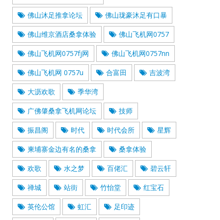
佛山沐足推拿论坛
佛山珑豪沐足有口暴
佛山维京酒店桑拿体验
佛山飞机网0757
佛山飞机网0757fj网
佛山飞机网0757nn
佛山飞机网 0757u
合富田
吉波湾
大沥欢歌
季华湾
广佛肇桑拿飞机网论坛
技师
振昌阁
时代
时代会所
星辉
柬埔寨金边有名的桑拿
桑拿体验
欢歌
水之梦
百佬汇
碧云轩
禅城
站街
竹怡堂
红宝石
英伦公馆
虹汇
足印迹