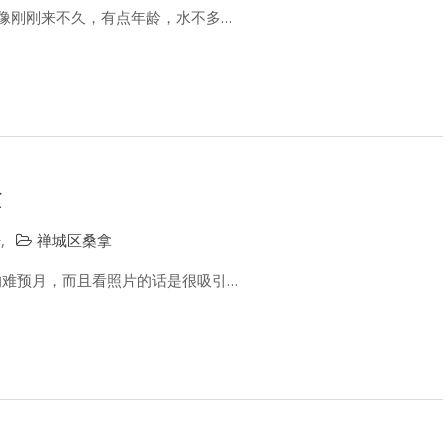
好像刚刚来不久，有点年龄，水不多…
验
告
,
禅城区桑拿
的难预月，而且看照片的话是很吸引…