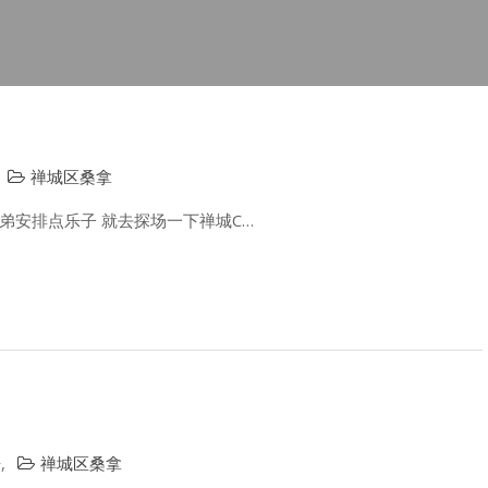
禅城区桑拿
弟安排点乐子 就去探场一下禅城C…
告
,
禅城区桑拿