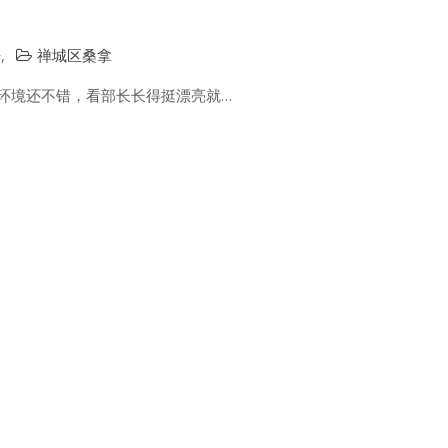
告
,
禅城区桑拿
，环境还不错，看部长长得挺漂亮就…