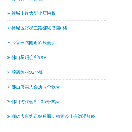
禅城永红大街小店快餐
禅城区张槎三路鄱湖酒店8楼
绿景一路附近欣辰会所
佛山星玥会所999
顺德陈村92小场
佛山虞美人会所两个靓号
佛山时代会所106号体验
顺德大良客运站后面，如意茶庄旁边泓钰阁