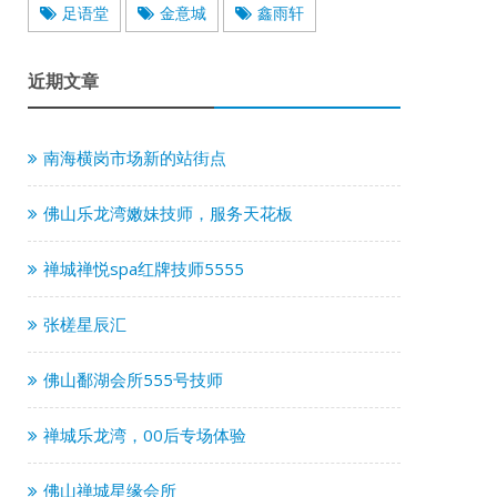
足语堂
金意城
鑫雨轩
近期文章
南海横岗市场新的站街点
佛山乐龙湾嫩妹技师，服务天花板
禅城禅悦spa红牌技师5555
张槎星辰汇
佛山鄱湖会所555号技师
禅城乐龙湾，00后专场体验
佛山禅城星缘会所