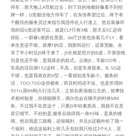
停车，那天晚上A导航过去，到了目的地都好像看不到招
牌一样，G觉都没地方停车了，在东张希望过后，终于有
个醒目的服务员过来指引我违停在人行道上。然后装修环
境的话G觉还算可以，就是CLF只有3格，那天去XZ.还得
排队，一群麻L佬挤在里面。da厅沙发也坐着几个LY，看
来生意还不错。按摩F的话，我那间还行，还算宽敞。在
等了半小时后JS终于来了，JS长相是照片的8成，不算惊艳
但是也还不错，是我喜欢的款式。云南JS，车龄OO年，
车高的话目测152这样，不高，但是车身苗条。B, SG还
不错，也是我喜欢的X型，一看就知道车龄小。服务的
话，TOO,TDD这些都有，而且时间还不短。也是所谓的
931ci,因66刚入行没几天，之前在夜场做公主的，按摩技
术相对较差，但很能聊天，偶尔也会在聊天的时候MM.
鱼。不过我不在意这个，只要JS年轻素质高，我就不在意
其它细节。不好的是,服务后搞得我一身KS味，是真的难
闻。然后我是三路顺，还很顺利，并且JS还额外给了我一
个福利，他说这福利上班几天包括我只给过2个K人，至