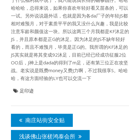
于什么福利就不说了，我只能说我长得的确够靓仔。哈哈
哈哈哈，总得来说，如果你喜欢年轻好看又苗条的，可以
一试。另外说说题外话，也就是因为各da厂子的年轻JS都
相对难预月，对于素质平平的我又没什么兴趣，我是比较
注意车龄和颜值这一块。所以这两三个月我都是KF沐足的
JS，并且原本都是正G的沐足。因为沐足的JS不缺年轻好
看的，而且不难预月，毕竟是正G的。我所谓的KF沐足的
JS其实就是将其变成92沐足，目前已经已经成功征服2位
OO后，J神上是dada的得到了m足，还有第三位正在攻坚
战。老实说是既费money又费J力啊，不过我很享S。哈哈
哈，有这方面经验的LY也可以交流一下
足印迹
文
章
南庄站街安全贴
导
航
浅谈佛山张槎鸿泰会所