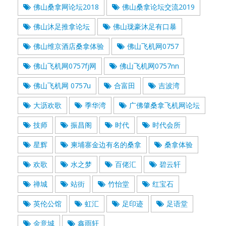
佛山桑拿网论坛2018
佛山桑拿论坛交流2019
佛山沐足推拿论坛
佛山珑豪沐足有口暴
佛山维京酒店桑拿体验
佛山飞机网0757
佛山飞机网0757fj网
佛山飞机网0757nn
佛山飞机网 0757u
合富田
吉波湾
大沥欢歌
季华湾
广佛肇桑拿飞机网论坛
技师
振昌阁
时代
时代会所
星辉
柬埔寨金边有名的桑拿
桑拿体验
欢歌
水之梦
百佬汇
碧云轩
禅城
站街
竹怡堂
红宝石
英伦公馆
虹汇
足印迹
足语堂
金意城
鑫雨轩