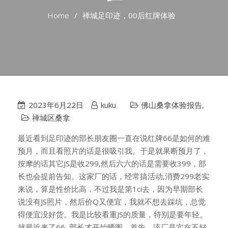
Home
禅城足印迹，00后红牌体验
2023年6月22日
kuku
佛山桑拿体验报告
,
禅城区桑拿
最近看到足印迹的部长朋友圈一直在说红牌66是如何的难
预月，而且看照片的话是很吸引我。于是就果断预月了，
按摩的话其它JS是收299,然后六六的话是需要收399，部
长也会提前告知。这家厂的话，经常搞活动,消费299老实
来说，算是性价比高，不过我是第1ci去，因为早期部长
说没有JS照片，然后价Q又便宜，我就不想去踩坑，总觉
得便宜没好货。我是比较看重JS的质量，特别是要年轻。
就最近来了66, 部长才开始晒图。首先，该厂是实在不好