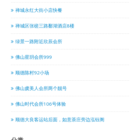
禅城永红大街小店快餐
禅城区张槎三路鄱湖酒店8楼
绿景一路附近欣辰会所
佛山星玥会所999
顺德陈村92小场
佛山虞美人会所两个靓号
佛山时代会所106号体验
顺德大良客运站后面，如意茶庄旁边泓钰阁