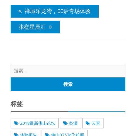
文
章
禅城乐龙湾，00后专场体验
导
航
张槎星辰汇
搜
索：
标签
2018最新佛山论坛
乾濠
云景
体验报告
佛山0757d飞机网