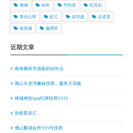
禅城
站街
竹怡堂
红宝石
英伦公馆
虹汇
足印迹
足语堂
金意城
鑫雨轩
近期文章
南海横岗市场新的站街点
佛山乐龙湾嫩妹技师，服务天花板
禅城禅悦spa红牌技师5555
张槎星辰汇
佛山鄱湖会所555号技师