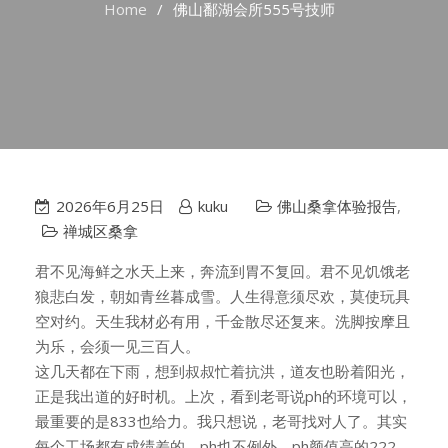
Home
佛山鄱湖会所555号技师
2026年6月25日
kuku
佛山桑拿体验报告
,
禅城区桑拿
君不见海鲜之水天上来，奔流到胃不复回。君不见饥饿老
狼悲白发，朝如青丝暮成雪。人生得意须尽欢，莫使玩具
空对约。天生我材必有用，千金散尽还复来。洗脚按摩且
为乐，会须一见三百人。
这几天都在下雨，想到叔叔忙着抗洪，道友也盼着阳光，
正是我出道的好时机。上次，看到老哥说ph的环境可以，
最重要的是833也给力。我只想说，老哥找对人了。其实
每个工场都有成绩差的，ph也不例外。ph颜值高的222，