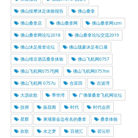
佛山按摩沐足体验报告
佛山桑拿
佛山桑拿店
佛山桑拿网
佛山桑拿网szm
佛山桑拿网论坛2018
佛山桑拿论坛交流2019
佛山沐足推拿论坛
佛山珑豪沐足有口暴
佛山维京酒店桑拿体验
佛山飞机网0757
佛山飞机网0757fj网
佛山飞机网0757nn
佛山飞机网 0757u
合富田
吉波湾
大沥欢歌
季华湾
广佛肇桑拿飞机网论坛
技师
振昌阁
时代
时代会所
星辉
柬埔寨金边有名的桑拿
桑拿体验
欢歌
水之梦
百佬汇
碧云轩