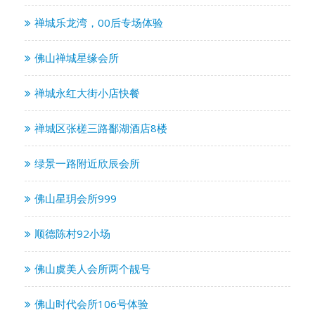
禅城乐龙湾，00后专场体验
佛山禅城星缘会所
禅城永红大街小店快餐
禅城区张槎三路鄱湖酒店8楼
绿景一路附近欣辰会所
佛山星玥会所999
顺德陈村92小场
佛山虞美人会所两个靓号
佛山时代会所106号体验