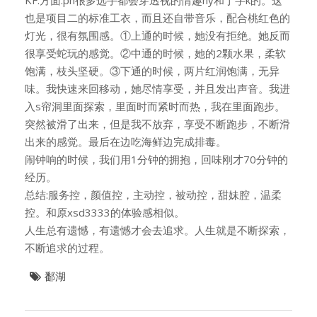
KF.方面:ph很多选手都会穿透视的情趣ny和丁字k的。这
也是项目二的标准工衣，而且还自带音乐，配合桃红色的
灯光，很有氛围感。①上通的时候，她没有拒绝。她反而
很享受蛇玩的感觉。②中通的时候，她的2颗水果，柔软
饱满，枝头坚硬。③下通的时候，两片红润饱满，无异
味。我快速来回移动，她尽情享受，并且发出声音。我进
入s帘洞里面探索，里面时而紧时而热，我在里面跑步。
突然被滑了出来，但是我不放弃，享受不断跑步，不断滑
出来的感觉。最后在边吃海鲜边完成排毒。
闹钟响的时候，我们用1分钟的拥抱，回味刚才70分钟的
经历。
总结:服务控，颜值控，主动控，被动控，甜妹腔，温柔
控。和原xsd3333的体验感相似。
人生总有遗憾，有遗憾才会去追求。人生就是不断探索，
不断追求的过程。
鄱湖