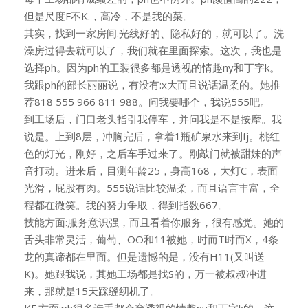
但是尺度F不K.，高冷，不是我的菜。
其实，找到一家房间.光线好的、隐私好的，就可以了。洗
澡房过得去就可以了，我们就在里面探索。这次，我也是
选择ph。因为ph的工装很多都是透视的情趣ny和丁字k。
我跟ph的部长丽丽说，有没有:x大而且说话温柔的。她推
荐818 555 966 811 988。问我要哪个，我说555吧。
到工场后，门口老头指引我停车，并问我是不是按摩。我
说是。上到8层，冲胸完后，拿着1瓶矿泉水来到fj。桃红
色的灯光，刚好，之后车手过来了。刚敲门就被甜妹的声
音打动。进来后，目测年龄25，身高168，大灯C，表面
光滑，屁股有肉。555说话比较温柔，而且语言丰富，全
程都在微笑。我的努力争取，得到指数667。
技能方面:服务意识强，而且看着你服务，很有感觉。她的
舌头非常灵活，葡萄、OO和11被她，时而T时而X，4条
龙的真谛都在里面。但是遗憾的是，没有H11(又叫送
K)。她跟我说，其她工场都是找S的，万一被叔叔冲进
来，那就是15天踩缝纫机了。