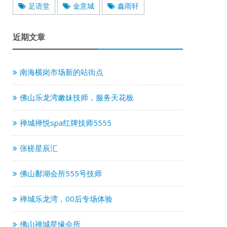
足语堂
金意城
鑫雨轩
近期文章
南海横岗市场新的站街点
佛山乐龙湾嫩妹技师，服务天花板
禅城禅悦spa红牌技师5555
张槎星辰汇
佛山鄱湖会所555号技师
禅城乐龙湾，00后专场体验
佛山禅城星缘会所