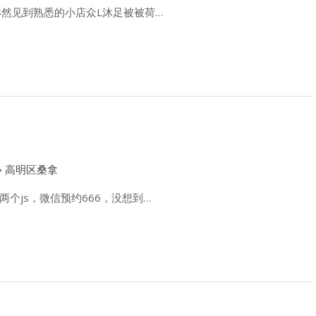
然见到熟悉的小店众L沐足被被荷…
高明区桑拿
个js，微信预约666，没想到…