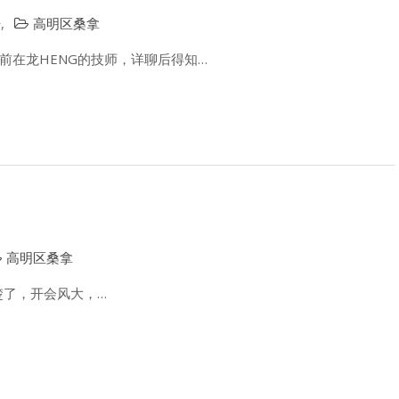
告
,
高明区桑拿
前在龙HENG的技师，详聊后得知…
高明区桑拿
都清楚了，开会风大，…