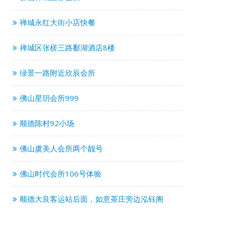
禅城永红大街小店快餐
禅城区张槎三路鄱湖酒店8楼
绿景一路附近欣辰会所
佛山星玥会所999
顺德陈村92小场
佛山虞美人会所两个靓号
佛山时代会所106号体验
顺德大良客运站后面，如意茶庄旁边泓钰阁