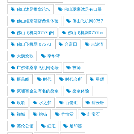
佛山沐足推拿论坛
佛山珑豪沐足有口暴
佛山维京酒店桑拿体验
佛山飞机网0757
佛山飞机网0757fj网
佛山飞机网0757nn
佛山飞机网 0757u
合富田
吉波湾
大沥欢歌
季华湾
广佛肇桑拿飞机网论坛
技师
振昌阁
时代
时代会所
星辉
柬埔寨金边有名的桑拿
桑拿体验
欢歌
水之梦
百佬汇
碧云轩
禅城
站街
竹怡堂
红宝石
英伦公馆
虹汇
足印迹