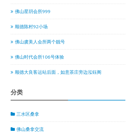
佛山星玥会所999
顺德陈村92小场
佛山虞美人会所两个靓号
佛山时代会所106号体验
顺德大良客运站后面，如意茶庄旁边泓钰阁
分类
三水区桑拿
佛山桑拿交流