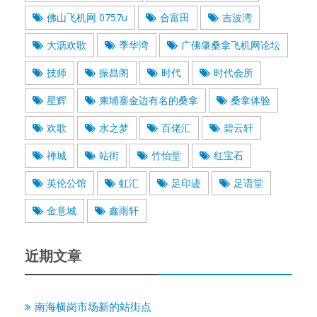
佛山飞机网 0757u
合富田
吉波湾
大沥欢歌
季华湾
广佛肇桑拿飞机网论坛
技师
振昌阁
时代
时代会所
星辉
柬埔寨金边有名的桑拿
桑拿体验
欢歌
水之梦
百佬汇
碧云轩
禅城
站街
竹怡堂
红宝石
英伦公馆
虹汇
足印迹
足语堂
金意城
鑫雨轩
近期文章
南海横岗市场新的站街点