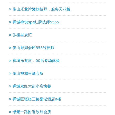
佛山乐龙湾嫩妹技师，服务天花板
禅城禅悦spa红牌技师5555
张槎星辰汇
佛山鄱湖会所555号技师
禅城乐龙湾，00后专场体验
佛山禅城星缘会所
禅城永红大街小店快餐
禅城区张槎三路鄱湖酒店8楼
绿景一路附近欣辰会所