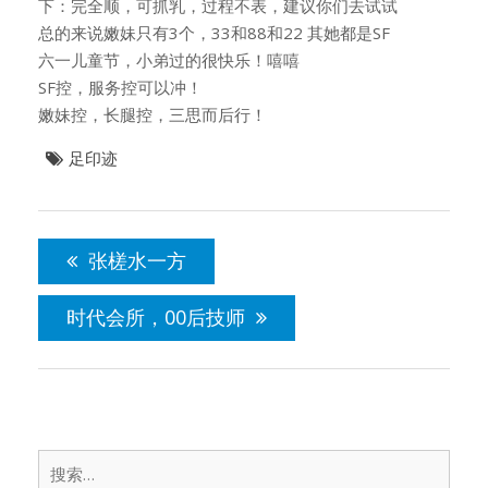
下：完全顺，可抓乳，过程不表，建议你们去试试
总的来说嫩妹只有3个，33和88和22 其她都是SF
六一儿童节，小弟过的很快乐！嘻嘻
SF控，服务控可以冲！
嫩妹控，长腿控，三思而后行！
足印迹
文
章
张槎水一方
导
航
时代会所，00后技师
搜