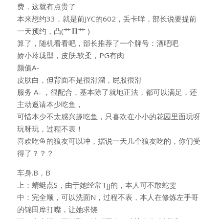
费，这就有点贵了
本来想约33，就是前JYC的602，丢卡咩，部长说要提前
一天预约，凸(艹皿艹 )
算了，随机看看吧，部长推荐了一个牌号：酒吧吧
娇小玲珑型，皮肤.软柔，PG有肉
颜值A-
皮肤白，但背面不是很滑溜，屁股很滑
服务 A- ，很配合，基本除了就地正法，都可以满足，还
主动邀请本少吃鱼，
可惜本少不太感兴趣吃鱼，只喜欢在小小的花园里面玩呀
玩呀玩，过程不表！
喜欢吃鱼的狼友可以冲，据说一天几个狼友吃的，你们受
得了？？？
车身.B，B
上：蜻蜓点S，由于她经常Tjj的，本人可不敢蛇雯
中：完全顺，可以洗面N，过程不表，本人在修炼左手哥
的锦田摩打嘴，让她求饶