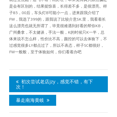
是会有区别的，结果挺惊喜，长得差不多，是很漂亮。样
子85，00后，车头灯B可能小一点，进来跟我介绍了
FW，我选了399的，跟我说了比较介意SK.里，我看着长
这么漂亮也就无所谓了，毕竟很难遇到好看的帮你KB，
广州桑拿，不太健谈，手法一般，K的时候只K一半，总
体来说不怎么样，性价比不高，颜控的可以去体验下，不
过感觉很多LY都点过了，所以不表态，样子SC都很好，
FW一般般，至于体验如何，你们看着办吧
文
章
初次尝试老店jzy，感觉不错，有下
导
次！
航
暴走南海黄岐