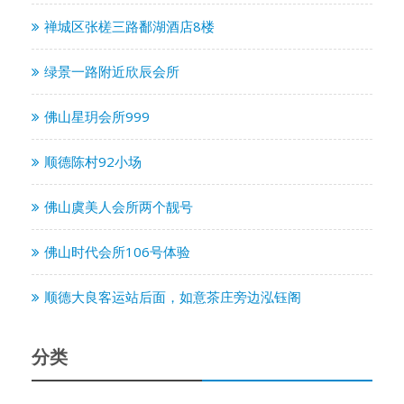
禅城区张槎三路鄱湖酒店8楼
绿景一路附近欣辰会所
佛山星玥会所999
顺德陈村92小场
佛山虞美人会所两个靓号
佛山时代会所106号体验
顺德大良客运站后面，如意茶庄旁边泓钰阁
分类