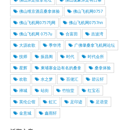
佛山维京酒店桑拿体验
佛山飞机网0757
佛山飞机网0757fj网
佛山飞机网0757nn
佛山飞机网 0757u
合富田
吉波湾
大沥欢歌
季华湾
广佛肇桑拿飞机网论坛
技师
振昌阁
时代
时代会所
星辉
柬埔寨金边有名的桑拿
桑拿体验
欢歌
水之梦
百佬汇
碧云轩
禅城
站街
竹怡堂
红宝石
英伦公馆
虹汇
足印迹
足语堂
金意城
鑫雨轩