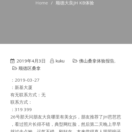
Home
顺德大良JH KB体验
2019年4月3日
kuku
佛山桑拿体验报告
,
顺德区桑拿
：2019-03-27
：新基大厦
有无联系方式：无
联系方式：
：319 399
26号那天问朋友大良哪里有美女JS，朋友推荐了JH芭芭芭
，看过照片长得不错，典型网红脸，然后第二天晚上早早
就过去点她，运气不错，刚好在，本来觉得真人跟照骗还