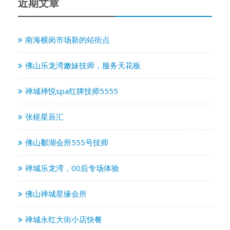
近期文章
南海横岗市场新的站街点
佛山乐龙湾嫩妹技师，服务天花板
禅城禅悦spa红牌技师5555
张槎星辰汇
佛山鄱湖会所555号技师
禅城乐龙湾，00后专场体验
佛山禅城星缘会所
禅城永红大街小店快餐