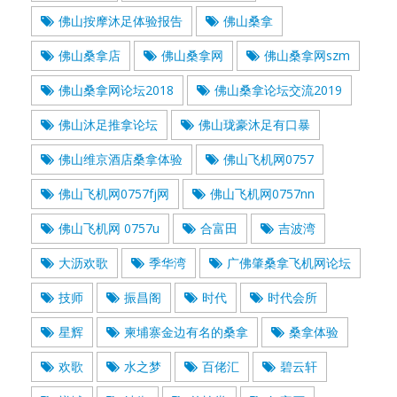
佛山按摩沐足体验报告
佛山桑拿
佛山桑拿店
佛山桑拿网
佛山桑拿网szm
佛山桑拿网论坛2018
佛山桑拿论坛交流2019
佛山沐足推拿论坛
佛山珑豪沐足有口暴
佛山维京酒店桑拿体验
佛山飞机网0757
佛山飞机网0757fj网
佛山飞机网0757nn
佛山飞机网 0757u
合富田
吉波湾
大沥欢歌
季华湾
广佛肇桑拿飞机网论坛
技师
振昌阁
时代
时代会所
星辉
柬埔寨金边有名的桑拿
桑拿体验
欢歌
水之梦
百佬汇
碧云轩