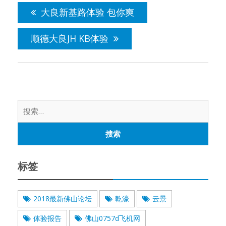
章
大良新基路体验 包你爽
导
航
顺德大良JH KB体验
搜
索：
标签
2018最新佛山论坛
乾濠
云景
体验报告
佛山0757d飞机网