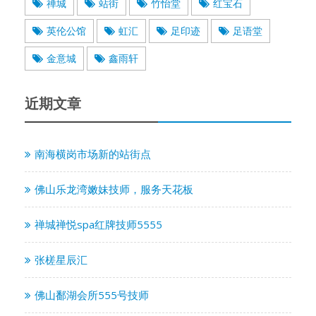
禅城
站街
竹怡堂
红宝石
英伦公馆
虹汇
足印迹
足语堂
金意城
鑫雨轩
近期文章
南海横岗市场新的站街点
佛山乐龙湾嫩妹技师，服务天花板
禅城禅悦spa红牌技师5555
张槎星辰汇
佛山鄱湖会所555号技师