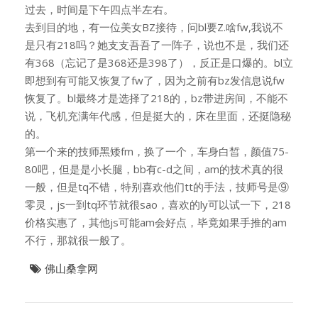
过去，时间是下午四点半左右。
去到目的地，有一位美女BZ接待，问bl要Z.啥fw,我说不
是只有218吗？她支支吾吾了一阵子，说也不是，我们还
有368（忘记了是368还是398了），反正是口爆的。bl立
即想到有可能又恢复了fw了，因为之前有bz发信息说fw
恢复了。bl最终才是选择了218的，bz带进房间，不能不
说，飞机充满年代感，但是挺大的，床在里面，还挺隐秘
的。
第一个来的技师黑矮fm，换了一个，车身白皙，颜值75-
80吧，但是是小长腿，bb有c-d之间，am的技术真的很
一般，但是tq不错，特别喜欢他们tt的手法，技师号是⑨
零灵，js一到tq环节就很sao，喜欢的ly可以试一下，218
价格实惠了，其他js可能am会好点，毕竟如果手推的am
不行，那就很一般了。
佛山桑拿网
文