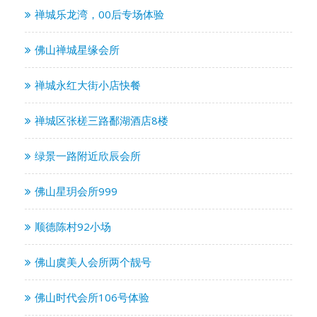
禅城乐龙湾，00后专场体验
佛山禅城星缘会所
禅城永红大街小店快餐
禅城区张槎三路鄱湖酒店8楼
绿景一路附近欣辰会所
佛山星玥会所999
顺德陈村92小场
佛山虞美人会所两个靓号
佛山时代会所106号体验