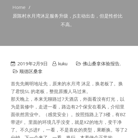
Home
原陈村水月湾沐足服务升级，JS主动出击，但是性价比
不高。
2019年2月9日
kuku
佛山桑拿体验报告
,
顺德区桑拿
首先先阐明地址先，原来的水月湾 沐足，换老板了。换
了君悦SL 的老板，整批原搬人马过来。
那天晚上，本来无聊路过7天酒店，外面看没有灯光，以
为是装修中，走进一看，路边有2个保安在看风，介绍里
面依然营业中。（感觉安全）。按照指路上了3楼，有BZ
带进F 。里面的环境几乎没变，就是XZ的地方，变干净
了。不久JS进F ，一看，不是喜欢的类型，果断换。等了2
分钟，下一个来了。一看，换行。本着做个正常的