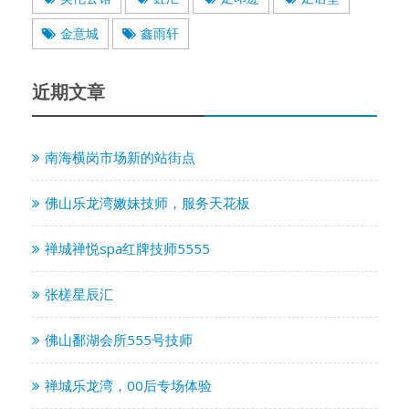
金意城
鑫雨轩
近期文章
南海横岗市场新的站街点
佛山乐龙湾嫩妹技师，服务天花板
禅城禅悦spa红牌技师5555
张槎星辰汇
佛山鄱湖会所555号技师
禅城乐龙湾，00后专场体验