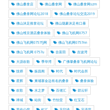
佛山桑拿店
佛山桑拿网
佛山桑拿网szm
佛山桑拿网论坛2018
佛山桑拿论坛交流2019
佛山沐足推拿论坛
佛山珑豪沐足有口暴
佛山维京酒店桑拿体验
佛山飞机网0757
佛山飞机网0757fj网
佛山飞机网0757nn
佛山飞机网 0757u
合富田
吉波湾
大沥欢歌
季华湾
广佛肇桑拿飞机网论坛
技师
振昌阁
时代
时代会所
星辉
柬埔寨金边有名的桑拿
桑拿体验
欢歌
水之梦
百佬汇
碧云轩
禅城
站街
竹怡堂
红宝石
英伦公馆
虹汇
足印迹
足语堂