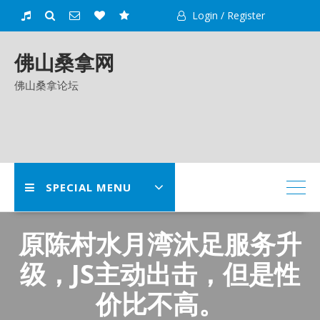
Skip
Login / Register
to
content
佛山桑拿网
佛山桑拿论坛
SPECIAL MENU
原陈村水月湾沐足服务升
级，JS主动出击，但是性
价比不高。