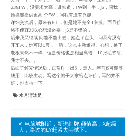
238FW，没要求太高，谁知道，FW到一半，JS，问我，
她换能提供更高 个FW，问我有没有兴趣。
详细交流后，原来有BT ，但是她不完全T衣服。而且价
格不便宜398.心想没必要，JS是不错的，
后来我又继续 问能不能出去，她点了点头，问我有没有
开车来，她可以C震，一听，这么主动难得。心想，换了
老板果然不一样。但是价格也是相当离谱，10张毛爷爷。
我才不去。。
后面了解完情况后，正常FJ ，出S ，走人。年前JS可能等
钱用，比较主动。写这个帖子大家给点评价，写的并不
好，也支持一下。
水月湾沐足
文
章
电脑城附近，新进红牌,颜值高，X超级
导
大，路过的LY赶紧去尝试下。
航