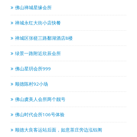
佛山禅城星缘会所
禅城永红大街小店快餐
禅城区张槎三路鄱湖酒店8楼
绿景一路附近欣辰会所
佛山星玥会所999
顺德陈村92小场
佛山虞美人会所两个靓号
佛山时代会所106号体验
顺德大良客运站后面，如意茶庄旁边泓钰阁