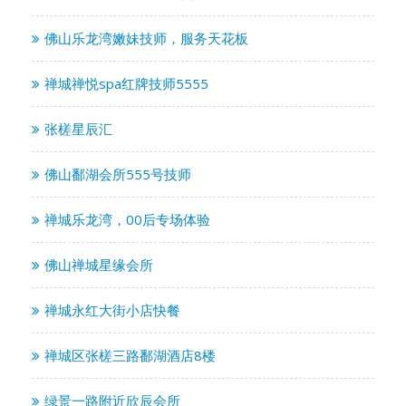
佛山乐龙湾嫩妹技师，服务天花板
禅城禅悦spa红牌技师5555
张槎星辰汇
佛山鄱湖会所555号技师
禅城乐龙湾，00后专场体验
佛山禅城星缘会所
禅城永红大街小店快餐
禅城区张槎三路鄱湖酒店8楼
绿景一路附近欣辰会所