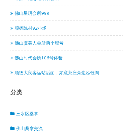
佛山星玥会所999
顺德陈村92小场
佛山虞美人会所两个靓号
佛山时代会所106号体验
顺德大良客运站后面，如意茶庄旁边泓钰阁
分类
三水区桑拿
佛山桑拿交流