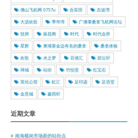
佛山飞机网 0757u
合富田
吉波湾
大沥欢歌
季华湾
广佛肇桑拿飞机网论坛
技师
振昌阁
时代
时代会所
星辉
柬埔寨金边有名的桑拿
桑拿体验
欢歌
水之梦
百佬汇
碧云轩
禅城
站街
竹怡堂
红宝石
英伦公馆
虹汇
足印迹
足语堂
金意城
鑫雨轩
近期文章
南海横岗市场新的站街点