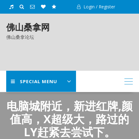
Skip
Login / Register
to
content
佛山桑拿网
佛山桑拿论坛
SPECIAL MENU
电脑城附近，新进红牌,颜
值高，X超级大，路过的
LY赶紧去尝试下。