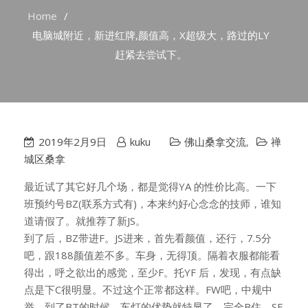
Home
电脑城附近，新进红牌,颜值高，X超级大，路过的LY
赶紧去尝试下。
2019年2月9日
kuku
佛山桑拿交流
,
禅
城区桑拿
最近试了其它好几个场，都是觉得YA 的性价比高。一下
班预约号BZ(联系方式有)，本来约好心念念的技师，谁知
道请假了。就推荐了新JS。
到了后，BZ带进F。JS进来，首先看颜值，还行，7.5分
吧，跟188颜值差不多。车身，无得顶。隔着衣服都能看
得出，呼之欲出的感觉，至少F。托YF 后，发现，有点缺
点是下C很明显。不过这个正常都这样。FW吧，中规中
举。到了BT的时候，车灯的优势就特显了。完全B住，SF