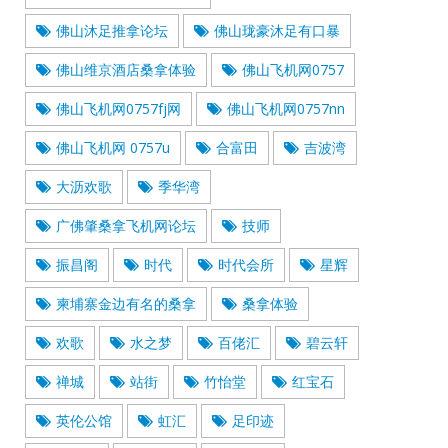
佛山沐足推拿论坛
佛山珑豪沐足有口暴
佛山维京酒店桑拿体验
佛山飞机网0757
佛山飞机网0757fj网
佛山飞机网0757nn
佛山飞机网 0757u
合富田
吉波湾
大沥欢歌
季华湾
广佛肇桑拿飞机网论坛
技师
振昌阁
时代
时代会所
星辉
柬埔寨金边有名的桑拿
桑拿体验
欢歌
水之梦
百佬汇
碧云轩
禅城
站街
竹怡堂
红宝石
英伦公馆
虹汇
足印迹