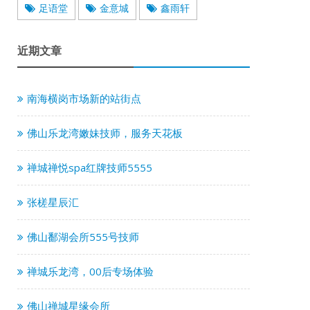
足语堂
金意城
鑫雨轩
近期文章
南海横岗市场新的站街点
佛山乐龙湾嫩妹技师，服务天花板
禅城禅悦spa红牌技师5555
张槎星辰汇
佛山鄱湖会所555号技师
禅城乐龙湾，00后专场体验
佛山禅城星缘会所