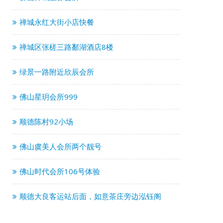
禅城永红大街小店快餐
禅城区张槎三路鄱湖酒店8楼
绿景一路附近欣辰会所
佛山星玥会所999
顺德陈村92小场
佛山虞美人会所两个靓号
佛山时代会所106号体验
顺德大良客运站后面，如意茶庄旁边泓钰阁