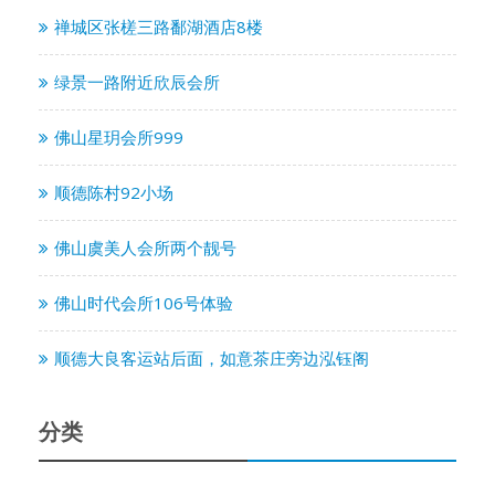
禅城区张槎三路鄱湖酒店8楼
绿景一路附近欣辰会所
佛山星玥会所999
顺德陈村92小场
佛山虞美人会所两个靓号
佛山时代会所106号体验
顺德大良客运站后面，如意茶庄旁边泓钰阁
分类