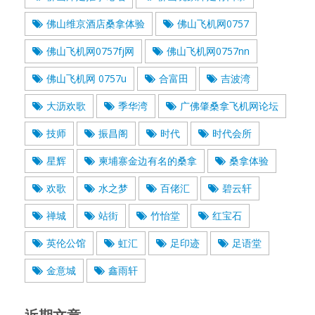
佛山维京酒店桑拿体验
佛山飞机网0757
佛山飞机网0757fj网
佛山飞机网0757nn
佛山飞机网 0757u
合富田
吉波湾
大沥欢歌
季华湾
广佛肇桑拿飞机网论坛
技师
振昌阁
时代
时代会所
星辉
柬埔寨金边有名的桑拿
桑拿体验
欢歌
水之梦
百佬汇
碧云轩
禅城
站街
竹怡堂
红宝石
英伦公馆
虹汇
足印迹
足语堂
金意城
鑫雨轩