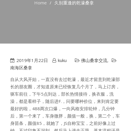
Home
久别重逢的乾濠桑拿
2019年1月22日
kuku
佛山桑拿交流
,
南海区桑拿
自从大风开始，一直没有去过乾濠，最近才留意到乾濠部
长的朋友圈，才知道原来已经恢复几个月了，马上订房，
驱车前往，下午5点到达，部长热情接待，换衣服，洗
澡，都是看样子，随后进F.，问要哪种价位，来到肯定要
最好的啦，488两次口爆，一向风格安排轮钟，几分钟
后，第一个来了，车身微胖，颜值一般，换，第二个，车
身苗条，颜值85，就她了，JS自称宝宝，之前好像上过
钟，不过印象不深刻，然后马上进去正题，基本流程还是