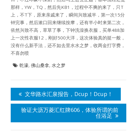
那样，YW，TQ，然后先KB1，过程中不爽的来了，只T
上，不T下，原来亲戚来了，瞬间兴致减半，第一次15分
钟完事，然后漱口回来继续按摩，还有半小时来第二次，
依然兴致不高，草草了事，下钟洗澡换衣服，买单488加
上一次性衣服12，刚好500大洋，这次体验真的挺一般，
没有什么新手法，还不如去里水水之梦，收两金打字费，
不喜勿喷
乾濠
,
佛山桑拿
,
水之梦
文
章
文华路水汇泉报告，Dcup！Dcup！
导
航
验证大沥万菱汇红牌606，体验所谓的前
任浴足