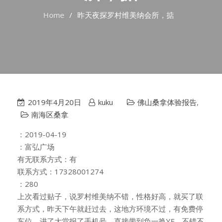
Home
昨天夜探罗村维美纳会所，掂
2019年4月20日
kuku
佛山桑拿体验报告
,
南海区桑拿
：2019-04-19
：富弘广场
有无联系方式：有
联系方式：17328001274
：280
上次看过贴子，说罗村维美纳不错，性格好高，就买了联
系方式，昨天下午就赶过去，这地方环境不过，有免费停
车位。进了大堂报了手机号，直接带到负一换YF，不错不