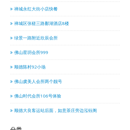
禅城永红大街小店快餐
禅城区张槎三路鄱湖酒店8楼
绿景一路附近欣辰会所
佛山星玥会所999
顺德陈村92小场
佛山虞美人会所两个靓号
佛山时代会所106号体验
顺德大良客运站后面，如意茶庄旁边泓钰阁
分类