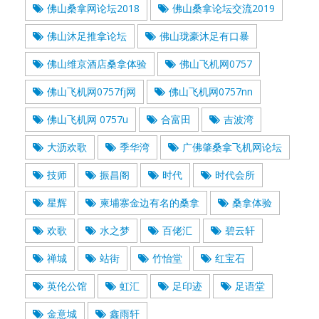
佛山桑拿网论坛2018
佛山桑拿论坛交流2019
佛山沐足推拿论坛
佛山珑豪沐足有口暴
佛山维京酒店桑拿体验
佛山飞机网0757
佛山飞机网0757fj网
佛山飞机网0757nn
佛山飞机网 0757u
合富田
吉波湾
大沥欢歌
季华湾
广佛肇桑拿飞机网论坛
技师
振昌阁
时代
时代会所
星辉
柬埔寨金边有名的桑拿
桑拿体验
欢歌
水之梦
百佬汇
碧云轩
禅城
站街
竹怡堂
红宝石
英伦公馆
虹汇
足印迹
足语堂
金意城
鑫雨轩