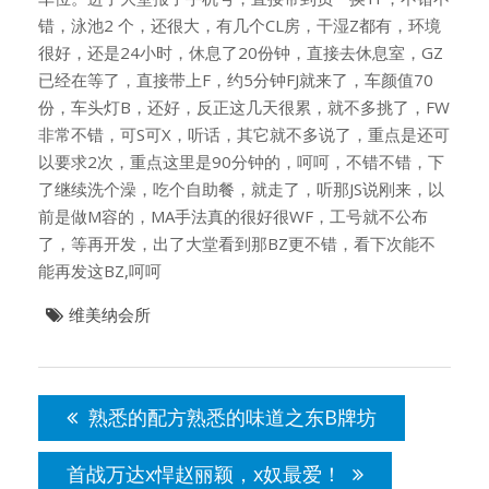
错，泳池2 个，还很大，有几个CL房，干湿Z都有，环境
很好，还是24小时，休息了20份钟，直接去休息室，GZ
已经在等了，直接带上F，约5分钟FJ就来了，车颜值70
份，车头灯B，还好，反正这几天很累，就不多挑了，FW
非常不错，可S可X，听话，其它就不多说了，重点是还可
以要求2次，重点这里是90分钟的，呵呵，不错不错，下
了继续洗个澡，吃个自助餐，就走了，听那JS说刚来，以
前是做M容的，MA手法真的很好很WF，工号就不公布
了，等再开发，出了大堂看到那BZ更不错，看下次能不
能再发这BZ,呵呵
维美纳会所
文
章
熟悉的配方熟悉的味道之东B牌坊
导
航
首战万达x悍赵丽颖，x奴最爱！