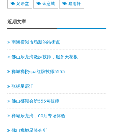
足语堂
金意城
鑫雨轩
近期文章
南海横岗市场新的站街点
佛山乐龙湾嫩妹技师，服务天花板
禅城禅悦spa红牌技师5555
张槎星辰汇
佛山鄱湖会所555号技师
禅城乐龙湾，00后专场体验
佛山禅城星缘会所