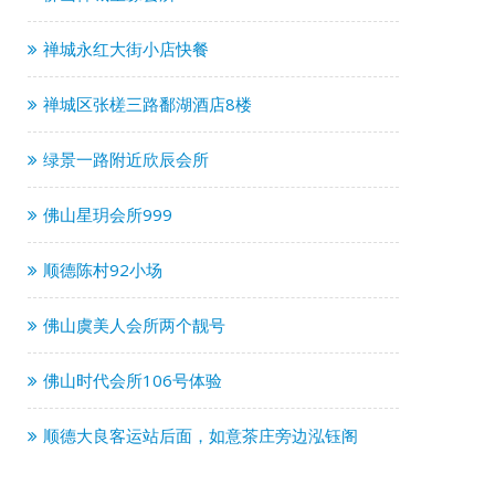
禅城永红大街小店快餐
禅城区张槎三路鄱湖酒店8楼
绿景一路附近欣辰会所
佛山星玥会所999
顺德陈村92小场
佛山虞美人会所两个靓号
佛山时代会所106号体验
顺德大良客运站后面，如意茶庄旁边泓钰阁