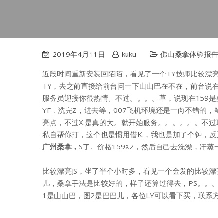
2019年4月11日
kuku
佛山桑拿体验报
近段时间重新安装回陌陌，看见了一个TY技师比较漂亮
TY，去之前直接给前台问一下山山巴在不在，前台说
服务员迎接你很热情。不过。。。。草，说现在159
YF，洗完Z，进去等，007飞机环境还是一向不错的
亮点，不过X.是真的大。就开始服务。。。。。。不
私自帮你打，这个也是惯用借K.，我也是加了个钟，反正
广州桑拿，
S了。价格159X2，然后
下来大厅后，最近LZ
比较漂亮JS，坐了半个小时多，看见一个金发的比较
儿，桑拿手法是比较好的，样子还算过得去，PS。。
1是山山巴，图2是巴巴儿，各位LY可以看下买，联系