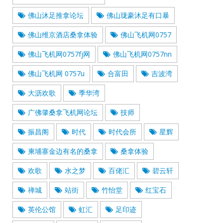
佛山沐足推拿论坛
佛山珑豪沐足有口暴
佛山维京酒店桑拿体验
佛山飞机网0757
佛山飞机网0757fj网
佛山飞机网0757nn
佛山飞机网 0757u
合富田
吉波湾
大沥欢歌
季华湾
广佛肇桑拿飞机网论坛
技师
振昌阁
时代
时代会所
星辉
柬埔寨金边有名的桑拿
桑拿体验
欢歌
水之梦
百佬汇
碧云轩
禅城
站街
竹怡堂
红宝石
英伦公馆
虹汇
足印迹