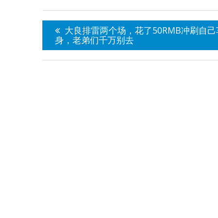
文
章
大良排雷两个场，花了50RMB冲刷自己
导
身，老弟们千万别去
航