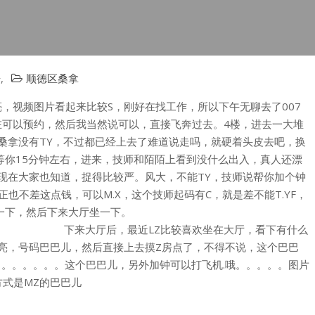
告
,
顺德区桑拿
，视频图片看起来比较S，刚好在找工作，所以下午无聊去了007
在可以预约，然后我当然说可以，直接飞奔过去。4楼，进去一大堆
是桑拿没有TY，不过都已经上去了难道说走吗，就硬着头皮去吧，换
，等你15分钟左右，进来，技师和陌陌上看到没什么出入，真人还漂
过现在大家也知道，捉得比较严。风大，不能TY，技师说帮你加个钟
也不差这点钱，可以M.X，这个技师起码有C，就是差不能T.YF，
自己去洗澡，汗蒸一下，然后下来大厅坐一下。
比较喜欢坐在大厅，看下有什么
漂亮，号码巴巴儿，然后直接上去摸Z房点了，不得不说，这个巴巴
。。。。。。。这个巴巴儿，另外加钟可以打飞机.哦。。。。。图片
方式是MZ的巴巴儿