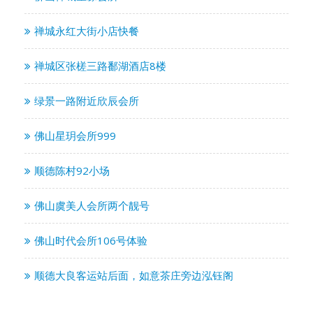
禅城永红大街小店快餐
禅城区张槎三路鄱湖酒店8楼
绿景一路附近欣辰会所
佛山星玥会所999
顺德陈村92小场
佛山虞美人会所两个靓号
佛山时代会所106号体验
顺德大良客运站后面，如意茶庄旁边泓钰阁