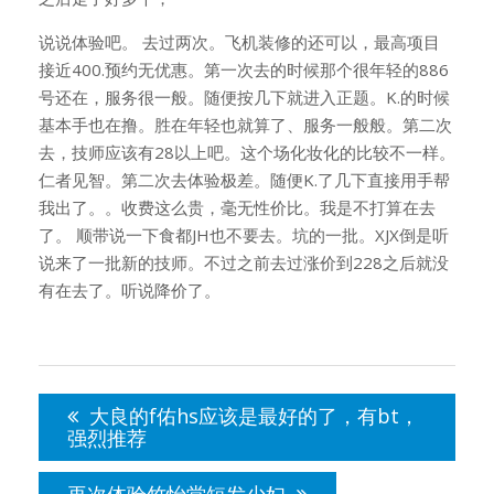
说说体验吧。 去过两次。飞机装修的还可以，最高项目
接近400.预约无优惠。第一次去的时候那个很年轻的886
号还在，服务很一般。随便按几下就进入正题。K.的时候
基本手也在撸。胜在年轻也就算了、服务一般般。第二次
去，技师应该有28以上吧。这个场化妆化的比较不一样。
仁者见智。第二次去体验极差。随便K.了几下直接用手帮
我出了。。收费这么贵，毫无性价比。我是不打算在去
了。 顺带说一下食都JH也不要去。坑的一批。XJX倒是听
说来了一批新的技师。不过之前去过涨价到228之后就没
有在去了。听说降价了。
文
章
大良的f佑hs应该是最好的了，有bt，
导
强烈推荐
航