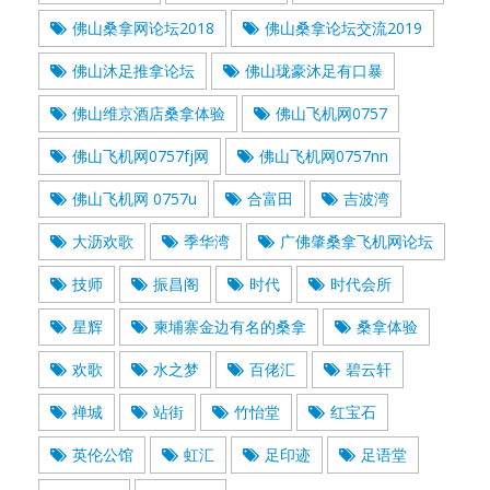
佛山桑拿网论坛2018
佛山桑拿论坛交流2019
佛山沐足推拿论坛
佛山珑豪沐足有口暴
佛山维京酒店桑拿体验
佛山飞机网0757
佛山飞机网0757fj网
佛山飞机网0757nn
佛山飞机网 0757u
合富田
吉波湾
大沥欢歌
季华湾
广佛肇桑拿飞机网论坛
技师
振昌阁
时代
时代会所
星辉
柬埔寨金边有名的桑拿
桑拿体验
欢歌
水之梦
百佬汇
碧云轩
禅城
站街
竹怡堂
红宝石
英伦公馆
虹汇
足印迹
足语堂