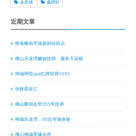
金意城
鑫雨轩
近期文章
南海横岗市场新的站街点
佛山乐龙湾嫩妹技师，服务天花板
禅城禅悦spa红牌技师5555
张槎星辰汇
佛山鄱湖会所555号技师
禅城乐龙湾，00后专场体验
佛山禅城星缘会所