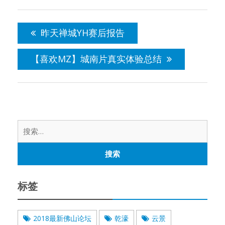
文
章
昨天禅城YH赛后报告
导
航
【喜欢MZ】城南片真实体验总结
搜
索：
标签
2018最新佛山论坛
乾濠
云景