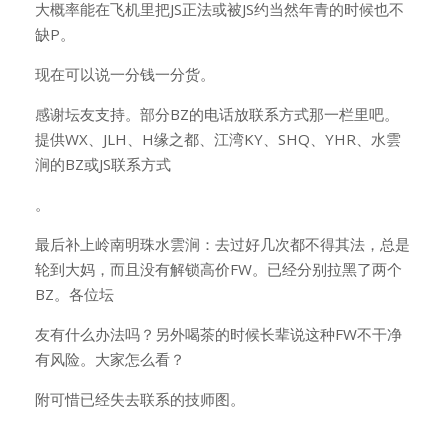
大概率能在飞机里把JS正法或被JS约当然年青的时候也不
缺P。
现在可以说一分钱一分货。
感谢坛友支持。部分BZ的电话放联系方式那一栏里吧。
提供WX、JLH、H缘之都、江湾KY、SHQ、YHR、水雲
涧的BZ或JS联系方式
。
最后补上岭南明珠水雲涧：去过好几次都不得其法，总是
轮到大妈，而且没有解锁高价FW。已经分别拉黑了两个
BZ。各位坛
友有什么办法吗？另外喝茶的时候长辈说这种FW不干净
有风险。大家怎么看？
附可惜已经失去联系的技师图。