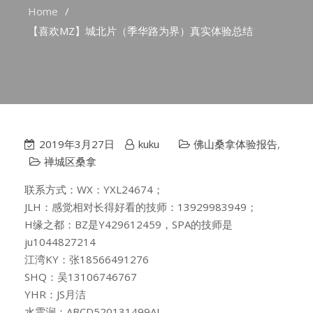
Home
【喜欢MZ】城北片（季华路为界）真实体验总结
2019年3月27日
kuku
佛山桑拿体验报告
,
禅城区桑拿
联系方式：WX：YXL24674；
JLH：感觉相对长得好看的技师：13929983949；
H缘之都：BZ是Y429612459，SPA的技师是
ju1044827214
江湾KY：张18566491276
SHQ：吴13106746767
YHR：JS月洁
水雲涧：ABCD520131499AI