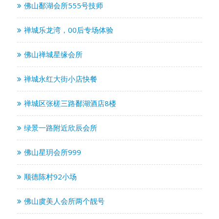
佛山鄱湖会所555号技师
禅城乐龙湾，00后专场体验
佛山禅城星缘会所
禅城永红大街小店快餐
禅城区张槎三路鄱湖酒店8楼
绿景一路附近欣辰会所
佛山星玥会所999
顺德陈村92小场
佛山虞美人会所两个靓号