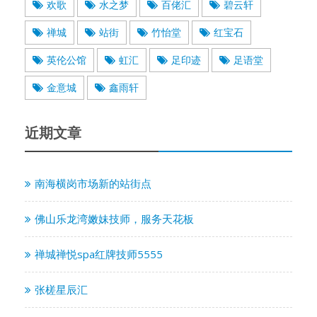
欢歌
水之梦
百佬汇
碧云轩
禅城
站街
竹怡堂
红宝石
英伦公馆
虹汇
足印迹
足语堂
金意城
鑫雨轩
近期文章
南海横岗市场新的站街点
佛山乐龙湾嫩妹技师，服务天花板
禅城禅悦spa红牌技师5555
张槎星辰汇