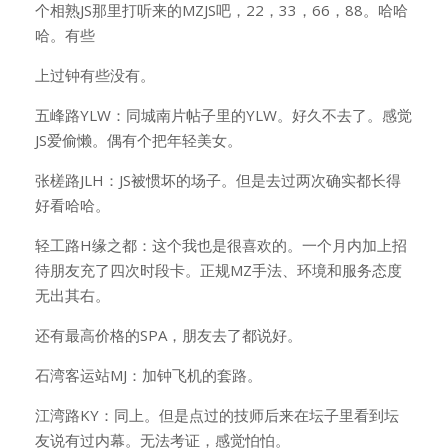
个相熟JS那里打听来的MZJS吧，22，33，66，88。哈哈
哈。有些
上过钟有些没有。
五峰路YLW：同城南片帖子里的YLW。好久不去了。感觉
JS爱偷懒。偶有个把年轻美女。
张槎路JLH：JS被惯坏的场子。但是去过两次确实都长得
好看哈哈。
轻工路H缘之都：这个我也是很喜欢的。一个月内加上招
待朋友充了四次时段卡。正规MZ手法、环境和服务态度
无出其右。
还有最高价格的SPA，朋友去了都说好。
石湾客运站MJ：加钟飞机的套路。
江湾路KY：同上。但是点过的技师后来在坛子里看到坛
友说有过内幕。无法考证，感觉怕怕。