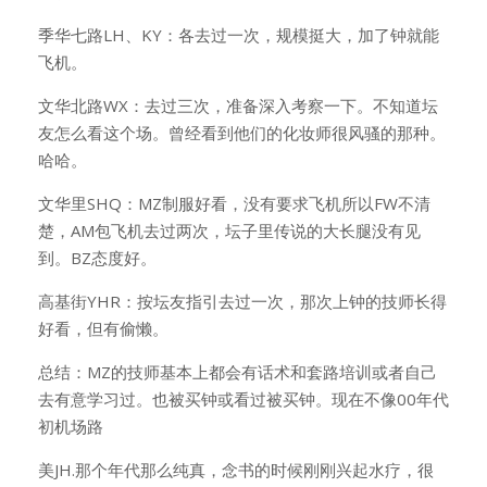
季华七路LH、KY：各去过一次，规模挺大，加了钟就能
飞机。
文华北路WX：去过三次，准备深入考察一下。不知道坛
友怎么看这个场。曾经看到他们的化妆师很风骚的那种。
哈哈。
文华里SHQ：MZ制服好看，没有要求飞机所以FW不清
楚，AM包飞机去过两次，坛子里传说的大长腿没有见
到。BZ态度好。
高基街YHR：按坛友指引去过一次，那次上钟的技师长得
好看，但有偷懒。
总结：MZ的技师基本上都会有话术和套路培训或者自己
去有意学习过。也被买钟或看过被买钟。现在不像00年代
初机场路
美JH.那个年代那么纯真，念书的时候刚刚兴起水疗，很