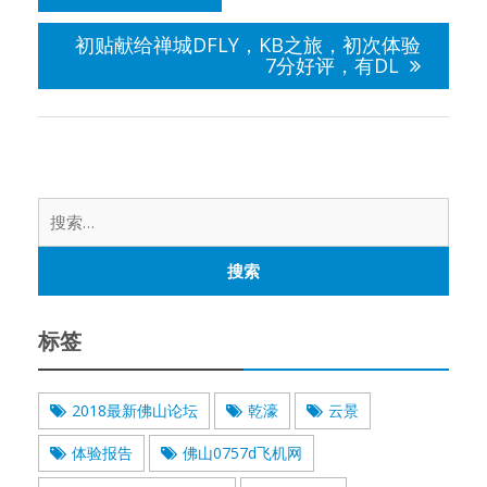
导
航
初贴献给禅城DFLY，KB之旅，初次体验
7分好评，有DL
搜
索：
标签
2018最新佛山论坛
乾濠
云景
体验报告
佛山0757d飞机网