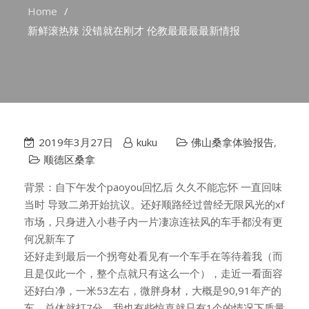
Home
新鲜滚热辣 没错就在刚才 伦教最最最最新情报
2019年3月27日
kuku
佛山桑拿体验报告
,
顺德区桑拿
背景：自下午发个paoyou回忆后 久久不能忘怀 一直回味
当时 导致二弟开始抗议。还好顺路经过曾经无限风光的xf
市场，只身进入小巷子内一片凄凉连祛风的车手都没有更
何况新车了
还好走到最后一个拐弯处看见有一个车手在等待着我（而
且是仅此一个，整个点就只有这么一个），走近一看面容
还好白净，一米53左右，微胖身材，大概是90,91年产的
车，总体就打7分，我也有些惊喜就只有1个的情况下质量