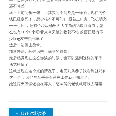
还不算差。
马上上前问价一张半（其实问不问都是一样的，现在的价
钱已经定死了，想少根本不可能） 跟着上P.房，飞机明亮
一张小床 ，还有个垃圾桶里面大半筒的纸巾跟雨衣，怎
么也有10个8个吧!看来今天她的收获不错 前面已经有不
少lang友来热完车了
然后一边佛山桑拿。
加速冲刺几分钟后交上满意的答卷。
最后感觉现在这么惨淡的时候，也可以遇到这样的车手
我觉得值了
这就是现在这个点的情况了，走完几条巷子我看到就只有
这一个 ，其他的车手是不是在工作就不知道了。
她这两天应该还会在等人，想试驾的老铁就可以去碰碰
文
章
DYFY继续浪