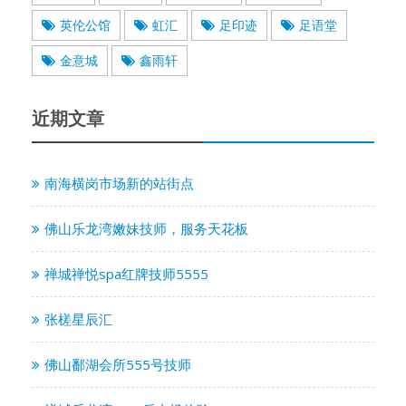
英伦公馆
虹汇
足印迹
足语堂
金意城
鑫雨轩
近期文章
南海横岗市场新的站街点
佛山乐龙湾嫩妹技师，服务天花板
禅城禅悦spa红牌技师5555
张槎星辰汇
佛山鄱湖会所555号技师