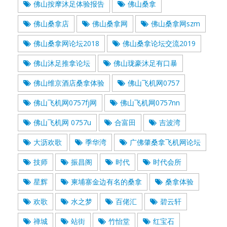
佛山按摩沐足体验报告
佛山桑拿
佛山桑拿店
佛山桑拿网
佛山桑拿网szm
佛山桑拿网论坛2018
佛山桑拿论坛交流2019
佛山沐足推拿论坛
佛山珑豪沐足有口暴
佛山维京酒店桑拿体验
佛山飞机网0757
佛山飞机网0757fj网
佛山飞机网0757nn
佛山飞机网 0757u
合富田
吉波湾
大沥欢歌
季华湾
广佛肇桑拿飞机网论坛
技师
振昌阁
时代
时代会所
星辉
柬埔寨金边有名的桑拿
桑拿体验
欢歌
水之梦
百佬汇
碧云轩
禅城
站街
竹怡堂
红宝石