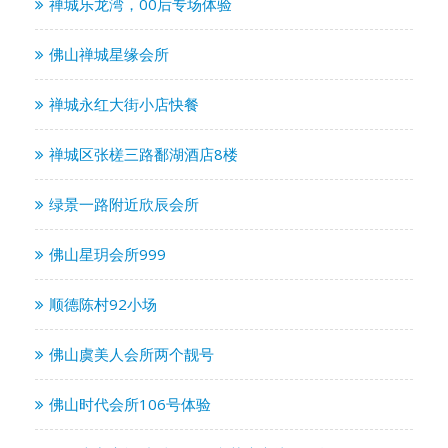
禅城乐龙湾，00后专场体验
佛山禅城星缘会所
禅城永红大街小店快餐
禅城区张槎三路鄱湖酒店8楼
绿景一路附近欣辰会所
佛山星玥会所999
顺德陈村92小场
佛山虞美人会所两个靓号
佛山时代会所106号体验