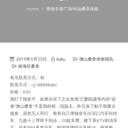
Home
南海丰泰广场98油桑拿体验
2019年3月25日
kuku
佛山桑拿体验报告
,
南海区桑拿
有无联系方式：有
联系方式：cy-88888abc
价格：650
我打了很多字，如果你买了之后发现“已删除露骨内容”或
者“佛山桑拿”不是我的错，找版主。昨日发了帖子我要去
搵食，居然无人同行。唯有自己俾钱坐车出滘口汽车站转
车。九曲十三弯终于到步，20蚊车费。楼下系KTV和洗车
店，超多BBA系度洗车。根据路牌指示直驱4F，报尾数，