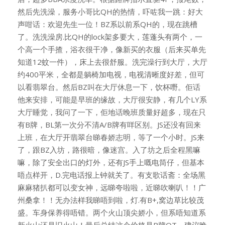
然后先洗澡，服务小哥比QH的热情，吓咗我一跳：好大
声咁话：欢迎先生一位！BZ系以前系QH的，现在跳槽
了。洗洗澡房.比QH的lock架多要大，莲蓬头有两个，一
个高一个手揸，浴衣很干净，像新买的衣服（后来买单先
知道12蚊一件），床上去很舒服。洗完澡行到大厅，大厅
约400平米，全都是躺椅加电视，电视清晰度好差，但可
以看翡翠台。然后BZ叫在大厅休息一下，饮杯嘢。佢话
他来安排，可能是早班的缘故，大厅很安静，有几个LY系
大厅睡觉，我问了一下，佢地话晚班质量好超多，现在只
有B牌，BL第一次分不清A/B牌有咩区别。JS还没有回来
上班，在大厅开翡翠台睇春娇志明，等了一个小时。JS来
了，跟BZ入坊，路很暗，像迷宫。入了坊之后全程黑嘛
嘛，除了安全出口的灯外，还有JS手上嘅电筒仔，但基本
唔点样开，D.完电话报上钟就关了。有支歌话斋：全场黑
麻麻猪扒都可以变女神，远睇夸啦啦，近睇吹喇叭！！广
州桑拿！！无办法样我睇唔到啦，灯.有B+,窝边草比较茂
盛。车身保养得唔错。两个火山顶尖娇小，但系唔知道系