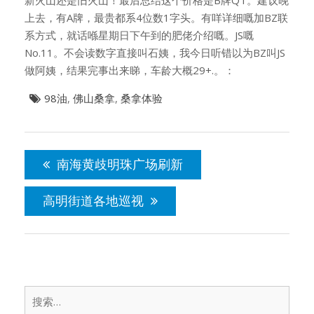
新火山还是旧火山！最后总结这个价格是B牌QT。建议晚
上去，有A牌，最贵都系4位数1字头。有咩详细嘅加BZ联
系方式，就话喺星期日下午到的肥佬介绍嘅。JS嘅
No.11。不会读数字直接叫石姨，我今日听错以为BZ叫JS
做阿姨，结果完事出来睇，车龄大概29+.。：
98油
,
佛山桑拿
,
桑拿体验
文
章
南海黄歧明珠广场刷新
导
航
高明街道各地巡视
搜
索：