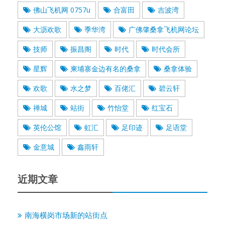
佛山飞机网 0757u
合富田
吉波湾
大沥欢歌
季华湾
广佛肇桑拿飞机网论坛
技师
振昌阁
时代
时代会所
星辉
柬埔寨金边有名的桑拿
桑拿体验
欢歌
水之梦
百佬汇
碧云轩
禅城
站街
竹怡堂
红宝石
英伦公馆
虹汇
足印迹
足语堂
金意城
鑫雨轩
近期文章
南海横岗市场新的站街点