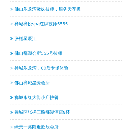
佛山乐龙湾嫩妹技师，服务天花板
禅城禅悦spa红牌技师5555
张槎星辰汇
佛山鄱湖会所555号技师
禅城乐龙湾，00后专场体验
佛山禅城星缘会所
禅城永红大街小店快餐
禅城区张槎三路鄱湖酒店8楼
绿景一路附近欣辰会所