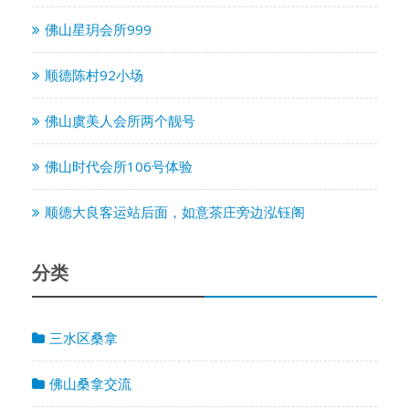
佛山星玥会所999
顺德陈村92小场
佛山虞美人会所两个靓号
佛山时代会所106号体验
顺德大良客运站后面，如意茶庄旁边泓钰阁
分类
三水区桑拿
佛山桑拿交流