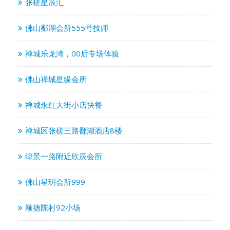
张槎星辰汇
佛山鄱湖会所555号技师
禅城乐龙湾，00后专场体验
佛山禅城星缘会所
禅城永红大街小店快餐
禅城区张槎三路鄱湖酒店8楼
绿景一路附近欣辰会所
佛山星玥会所999
顺德陈村92小场