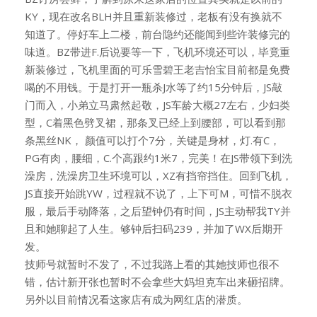
KY，现在改名BLH并且重新装修过，老板有没有换就不
知道了。停好车上二楼，前台隐约还能闻到些许装修完的
味道。BZ带进F.后说要等一下，飞机环境还可以，毕竟重
新装修过，飞机里面的可乐雪碧王老吉怡宝目前都是免费
喝的不用钱。于是打开一瓶杀J水等了约15分钟后，JS敲
门而入，小弟立马肃然起敬，JS车龄大概27左右，少妇类
型，C着黑色劈叉裙，那条叉已经上到腰部，可以看到那
条黑丝NK， 颜值可以打个7分，关键是身材，灯.有C，
PG有肉，腰细，C.个高跟约1米7，完美！在JS带领下到洗
澡房，洗澡房卫生环境可以，XZ有挡帘挡住。回到飞机，
JS直接开始跳YW，过程就不说了，上下可M，可惜不脱衣
服，最后手动降落，之后望钟仍有时间，JS主动帮我TY并
且和她聊起了人生。够钟后扫码239，并加了WX后期开
发。
技师号就暂时不发了，不过我路上看的其她技师也很不
错，估计新开张也暂时不会拿些大妈坦克车出来砸招牌。
另外以目前情况看这家店有成为网红店的潜质。