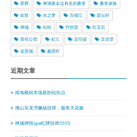
星辉
柬埔寨金边有名的桑拿
桑拿体验
欢歌
水之梦
百佬汇
碧云轩
禅城
站街
竹怡堂
红宝石
英伦公馆
虹汇
足印迹
足语堂
金意城
鑫雨轩
近期文章
南海横岗市场新的站街点
佛山乐龙湾嫩妹技师，服务天花板
禅城禅悦spa红牌技师5555