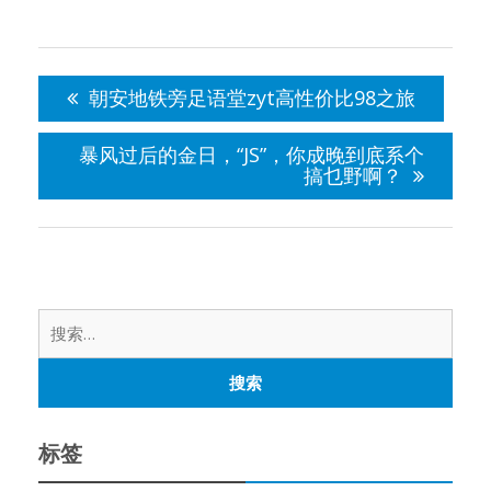
文
章
朝安地铁旁足语堂zyt高性价比98之旅
导
航
暴风过后的金日，“JS”，你成晚到底系个
搞乜野啊？
搜
索：
标签