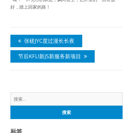
好，踏上回家的路！
文
章
张槎JYC度过漫长长夜
导
航
节后KFL!新JS新服务新项目
搜
索：
标签