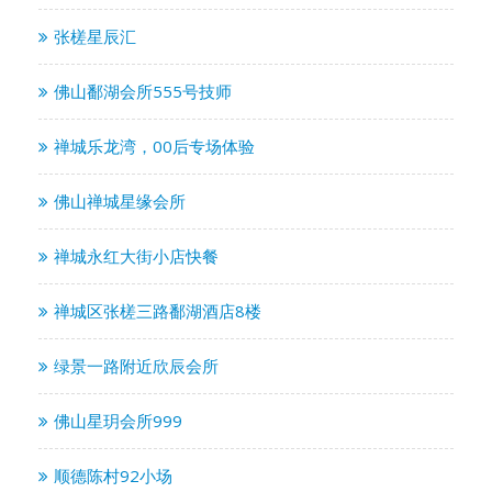
张槎星辰汇
佛山鄱湖会所555号技师
禅城乐龙湾，00后专场体验
佛山禅城星缘会所
禅城永红大街小店快餐
禅城区张槎三路鄱湖酒店8楼
绿景一路附近欣辰会所
佛山星玥会所999
顺德陈村92小场