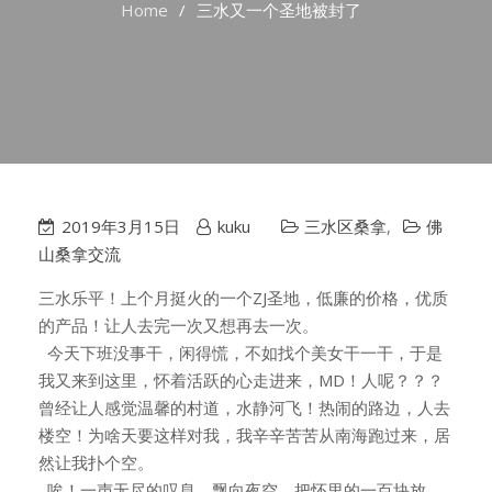
Home
三水又一个圣地被封了
2019年3月15日
kuku
三水区桑拿
,
佛
山桑拿交流
三水乐平！上个月挺火的一个ZJ圣地，低廉的价格，优质
的产品！让人去完一次又想再去一次。
今天下班没事干，闲得慌，不如找个美女干一干，于是
我又来到这里，怀着活跃的心走进来，MD！人呢？？？
曾经让人感觉温馨的村道，水静河飞！热闹的路边，人去
楼空！为啥天要这样对我，我辛辛苦苦从南海跑过来，居
然让我扑个空。
唉！一声无尽的叹息，飘向夜空，把怀里的一百块放