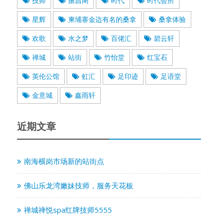
技师
振昌阁
时代
时代会所
星辉
柬埔寨金边有名的桑拿
桑拿体验
欢歌
水之梦
百佬汇
碧云轩
禅城
站街
竹怡堂
红宝石
英伦公馆
虹汇
足印迹
足语堂
金意城
鑫雨轩
近期文章
南海横岗市场新的站街点
佛山乐龙湾嫩妹技师，服务天花板
禅城禅悦spa红牌技师5555