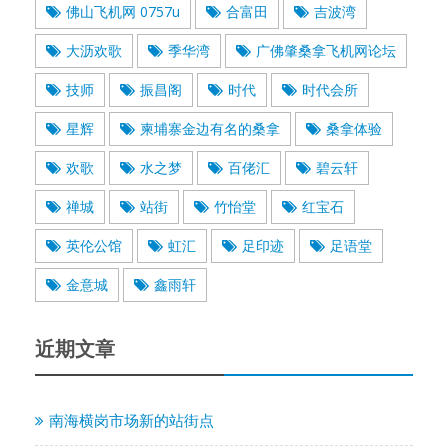
佛山飞机网 0757u
合富田
吉波湾
大沥欢歌
季华湾
广佛肇桑拿飞机网论坛
技师
振昌阁
时代
时代会所
星辉
柬埔寨金边有名的桑拿
桑拿体验
欢歌
水之梦
百佬汇
碧云轩
禅城
站街
竹怡堂
红宝石
英伦公馆
虹汇
足印迹
足语堂
金意城
鑫雨轩
近期文章
南海横岗市场新的站街点