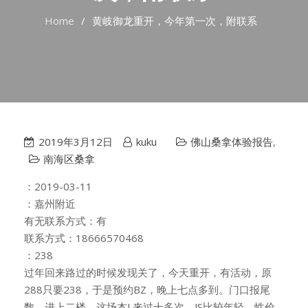
Home
黄岐御龙重开，今年第一次，附联系
2019年3月12日
kuku
佛山桑拿体验报告
,
南海区桑拿
：2019-03-11
：嘉州附近
有无联系方式：有
联系方式：18666570468
：238
过年回来路过的时候发现关了，今天重开，有活动，原
288只要238，于是预约BZ，晚上七点多到。门口报尾
数，进上二楼，这场本L来过十多次，JS比较年轻，性价