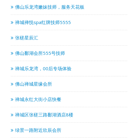
佛山乐龙湾嫩妹技师，服务天花板
禅城禅悦spa红牌技师5555
张槎星辰汇
佛山鄱湖会所555号技师
禅城乐龙湾，00后专场体验
佛山禅城星缘会所
禅城永红大街小店快餐
禅城区张槎三路鄱湖酒店8楼
绿景一路附近欣辰会所