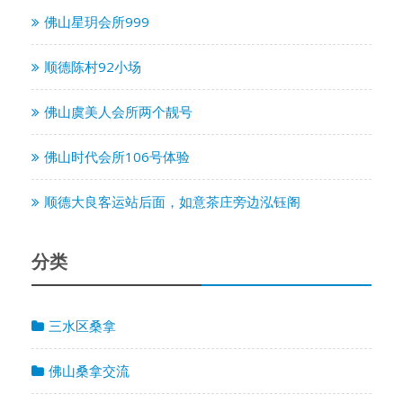
佛山星玥会所999
顺德陈村92小场
佛山虞美人会所两个靓号
佛山时代会所106号体验
顺德大良客运站后面，如意茶庄旁边泓钰阁
分类
三水区桑拿
佛山桑拿交流