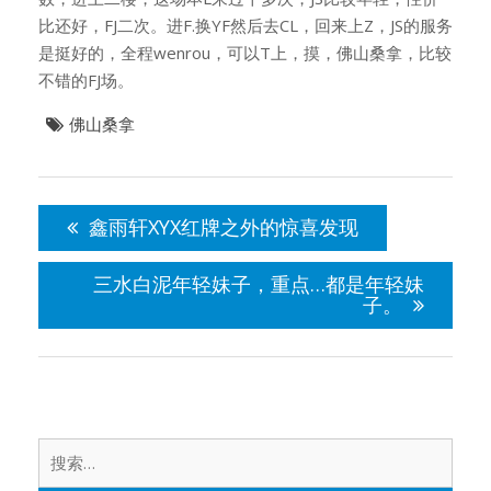
比还好，FJ二次。进F.换YF然后去CL，回来上Z，JS的服务
是挺好的，全程wenrou，可以T上，摸，佛山桑拿，比较
不错的FJ场。
佛山桑拿
文
章
鑫雨轩XYX红牌之外的惊喜发现
导
航
三水白泥年轻妹子，重点…都是年轻妹
子。
搜
索：