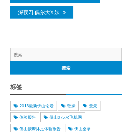
导
航
深夜ZJ.偶尔大X.妹
搜
索：
标签
2018最新佛山论坛
乾濠
云景
体验报告
佛山0757d飞机网
佛山按摩沐足体验报告
佛山桑拿