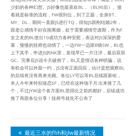
少妇的各种幻想。JS好像也挺喜欢BL，（BL90后）。接
着就是标准的流程，FW很到位，到了正题，全身BT、
MY、DL，期间一直跟JS进行TQ，得知JS跟刚结婚2年，
跟老公感情不好在闹离婚，处于需要感情空虚期，作为F.
女之友的BL使出10成功力各种安慰，表达对JS深深的爱
慕，慢慢的技师也动情了，一边FW一边跟B狼SW，BL也
上下其手，申进JS的NK里，发现早已一片汪洋，最后双双
GC。完事后JS说今天破例了，BL又是情话各种哄骗，说
有机会可以外面一约，JS没有正面回应，估计是想观察BL
的后续有没有再来光顾。各位LY可以等BL后续跟新哈，
本人今年来特别迷恋SF，已经在这种场子月.出来推了几
个，不过JYW这个各方面BL觉得比之前的都好，后续成功
推了再跟各位分享！技师号就先不公布了
文
章
最近三水的fhh和jlw最新情况