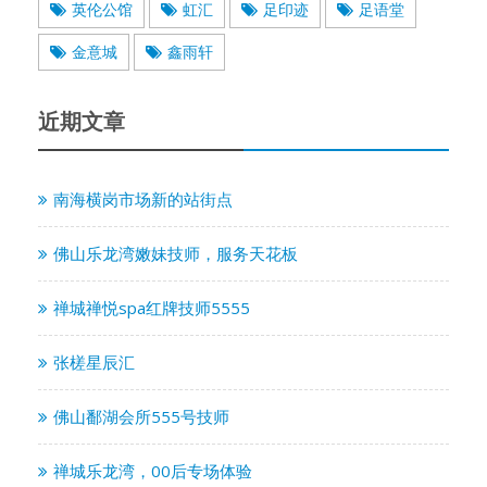
英伦公馆
虹汇
足印迹
足语堂
金意城
鑫雨轩
近期文章
南海横岗市场新的站街点
佛山乐龙湾嫩妹技师，服务天花板
禅城禅悦spa红牌技师5555
张槎星辰汇
佛山鄱湖会所555号技师
禅城乐龙湾，00后专场体验