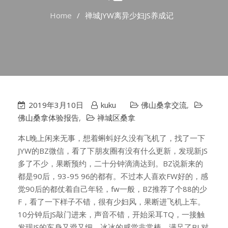
Home
禅城JYW离异少妇JS养成记
2019年3月10日
kuku
佛山桑拿交流
,
佛山桑拿体验报告
,
禅城区桑拿
本L晚上闲来无事，想着蝌蚪好久没有飞机了，找了一下
JYW的BZ微信，看了下朋友圈有没有什么更新，发现新JS
多了不少，果断预约，二十分钟滴滴达到。BZ说新来的
都是90后，93-95 96的都有。不过本人喜欢FW好的，感
觉90后的都仗着自己年轻，fw一般，BZ推荐了个88的少
F，看了一下样子不错，很有少妇风，果断进飞机上车。
10分钟后JS敲门进来，声音不错，开始采耳TQ，一接触
发现JS的车身又滑又细，冰冰的感觉非常棒，满足了BL对