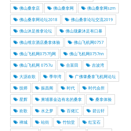
佛山桑拿店
佛山桑拿网
佛山桑拿网szm
佛山桑拿网论坛2018
佛山桑拿论坛交流2019
佛山沐足推拿论坛
佛山珑豪沐足有口暴
佛山维京酒店桑拿体验
佛山飞机网0757
佛山飞机网0757fj网
佛山飞机网0757nn
佛山飞机网 0757u
合富田
吉波湾
大沥欢歌
季华湾
广佛肇桑拿飞机网论坛
技师
振昌阁
时代
时代会所
星辉
柬埔寨金边有名的桑拿
桑拿体验
欢歌
水之梦
百佬汇
碧云轩
禅城
站街
竹怡堂
红宝石