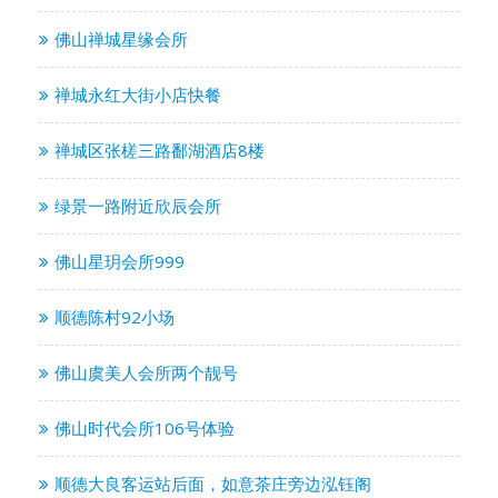
佛山禅城星缘会所
禅城永红大街小店快餐
禅城区张槎三路鄱湖酒店8楼
绿景一路附近欣辰会所
佛山星玥会所999
顺德陈村92小场
佛山虞美人会所两个靓号
佛山时代会所106号体验
顺德大良客运站后面，如意茶庄旁边泓钰阁