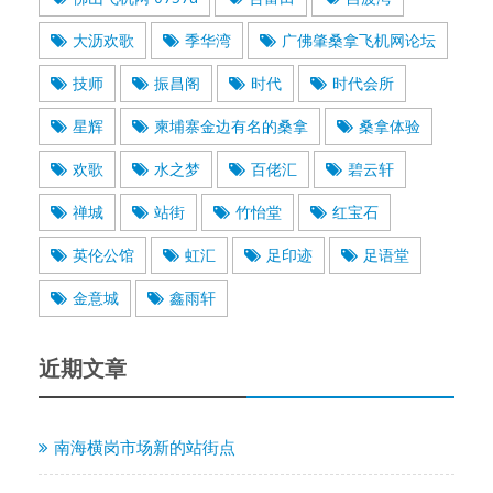
大沥欢歌
季华湾
广佛肇桑拿飞机网论坛
技师
振昌阁
时代
时代会所
星辉
柬埔寨金边有名的桑拿
桑拿体验
欢歌
水之梦
百佬汇
碧云轩
禅城
站街
竹怡堂
红宝石
英伦公馆
虹汇
足印迹
足语堂
金意城
鑫雨轩
近期文章
南海横岗市场新的站街点