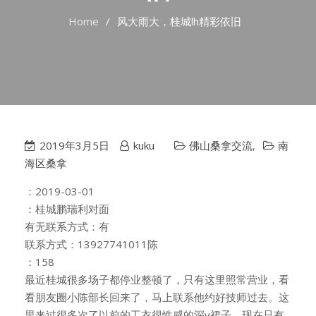
Home
风大雨大，桂城lh精彩依旧
2019年3月5日
kuku
佛山桑拿交流
,
南
海区桑拿
：2019-03-01
：桂城鹏瑞利对面
有无联系方式：有
联系方式：13927741011陈
：158
最近桂城很多场子都停业整顿了，只有这里照常营业，看
看朋友圈小陈部长回来了，马上联系他约好技师过去。这
里来过很多次了以前的工衣很性感的深v裙子，现在只有