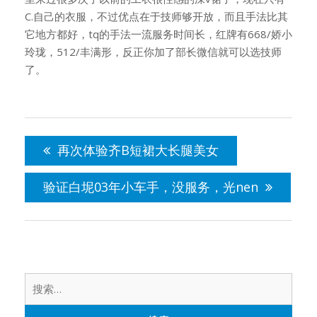
C.自己的衣服，不过优点在于技师够开放，而且手法比其
它地方都好，tq的手法一流服务时间长，红牌有668/娇小
玲珑，512/丰满形，反正你加了部长微信就可以选技师
了。
文
章
再次体验齐B短裙大长腿美女
导
航
验证白坭03年小车手，没服务，光nen
搜
索：