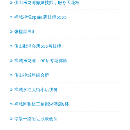
佛山乐龙湾嫩妹技师，服务天花板
禅城禅悦spa红牌技师5555
张槎星辰汇
佛山鄱湖会所555号技师
禅城乐龙湾，00后专场体验
佛山禅城星缘会所
禅城永红大街小店快餐
禅城区张槎三路鄱湖酒店8楼
绿景一路附近欣辰会所