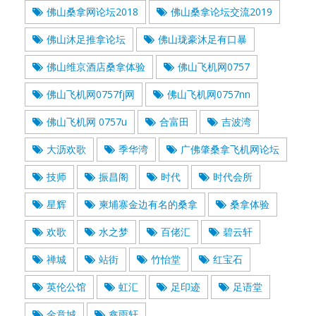
佛山桑拿网论坛2018
佛山桑拿论坛交流2019
佛山沐足推拿论坛
佛山珑豪沐足有口暴
佛山维京酒店桑拿体验
佛山飞机网0757
佛山飞机网0757fj网
佛山飞机网0757nn
佛山飞机网 0757u
合富田
吉波湾
大沥欢歌
季华湾
广佛肇桑拿飞机网论坛
技师
振昌阁
时代
时代会所
星辉
柬埔寨金边有名的桑拿
桑拿体验
欢歌
水之梦
百佬汇
碧云轩
禅城
站街
竹怡堂
红宝石
英伦公馆
虹汇
足印迹
足语堂
金意城
鑫雨轩