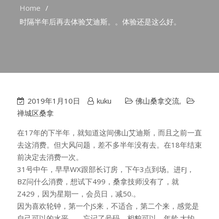
Home
时隔半年后再去体验艾迪斯。。体验还是这么好。
2019年1月10日
kuku
佛山桑拿交流
,
禅城区桑拿
在17年的下半年，就知道这间佛山艾迪斯，而且之前一直
去这消费。但大风问题，差不多半年没有去。在18年结束
前决定去消费一次。
31号中午，早早WX跟部长订房，下午3点到场。进FJ，
BZ问什么消费，想试下499，桑拿技师没有了，就
Z429，因为星期一，会员日，减50.。
因为喜欢轮钟，第一个JS来，不适合，第二个来，感觉是
自己可以的水平。。忘记了号码。相貌可以，年龄.大约