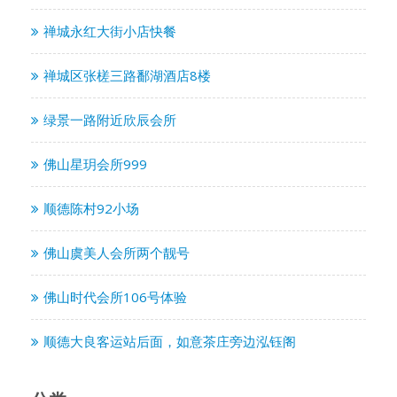
禅城永红大街小店快餐
禅城区张槎三路鄱湖酒店8楼
绿景一路附近欣辰会所
佛山星玥会所999
顺德陈村92小场
佛山虞美人会所两个靓号
佛山时代会所106号体验
顺德大良客运站后面，如意茶庄旁边泓钰阁