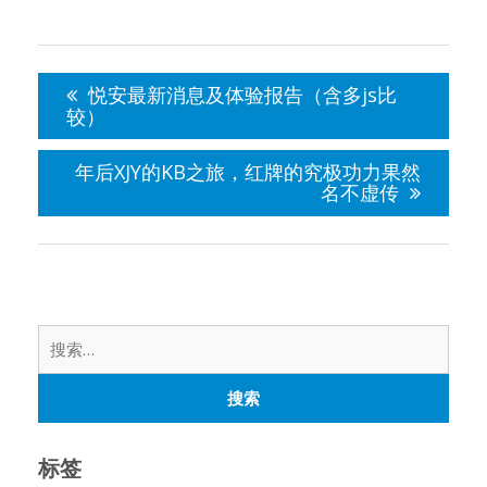
文
章
悦安最新消息及体验报告（含多js比
导
较）
航
年后XJY的KB之旅，红牌的究极功力果然
名不虚传
搜
索：
标签