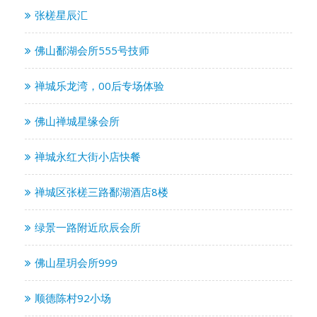
张槎星辰汇
佛山鄱湖会所555号技师
禅城乐龙湾，00后专场体验
佛山禅城星缘会所
禅城永红大街小店快餐
禅城区张槎三路鄱湖酒店8楼
绿景一路附近欣辰会所
佛山星玥会所999
顺德陈村92小场