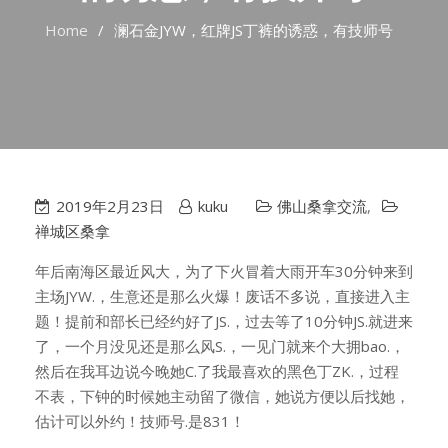
Home
澜石金JYW，红牌JS丁裤的诱惑，有技师号
2019年2月23日
kuku
佛山桑拿交流
,
禅城区桑拿
年后南海区最近风大，为了下火冒着大雨开车30分钟来到
主场JYW.，生意还是那么火爆！废话不多说，直接进入主
题！提前和部长已经约好了JS.，过去等了10分钟JS.就进来
了，一个月没见还是那么风S.，一见门就来个大拥bao.，
然后在我耳边说今晚她C.了我最喜欢的黑色丁ZK.，过程
不表，下钟的时候她主动留了微信，她说方便以后找她，
估计可以外约！技师号.是831！