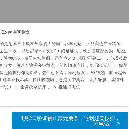
南海区桑拿
的是想尝试下狼友分享的JS.号码，驱车到达，大沥高边广云路旁，
一次，只是那是YD,没有fj,F.间足够大，就是酒店配置的，独立
S.号为868，点了告知休假，还有位818，据说不到二十，心想够后
有点大，所以本狼没在继续点，部长随机安排，恰巧808进门，像那
位是随机好像是858，这个还不错，犀利短发，PG.很翘，腿看起来
不过全称很温柔，JS.比较能聊，总是面带笑容，让人舒服，本狼对
试！139全身桑拿按摩，169推油打飞机
1月2日验证佛山豪元桑拿，遇到超美技师，
附电话。