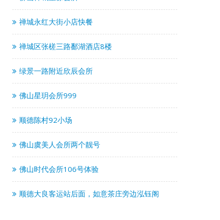
禅城永红大街小店快餐
禅城区张槎三路鄱湖酒店8楼
绿景一路附近欣辰会所
佛山星玥会所999
顺德陈村92小场
佛山虞美人会所两个靓号
佛山时代会所106号体验
顺德大良客运站后面，如意茶庄旁边泓钰阁