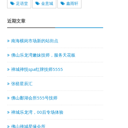
足语堂
金意城
鑫雨轩
近期文章
南海横岗市场新的站街点
佛山乐龙湾嫩妹技师，服务天花板
禅城禅悦spa红牌技师5555
张槎星辰汇
佛山鄱湖会所555号技师
禅城乐龙湾，00后专场体验
佛山禅城星缘会所