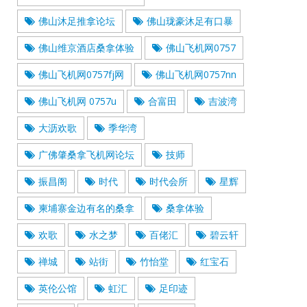
佛山沐足推拿论坛
佛山珑豪沐足有口暴
佛山维京酒店桑拿体验
佛山飞机网0757
佛山飞机网0757fj网
佛山飞机网0757nn
佛山飞机网 0757u
合富田
吉波湾
大沥欢歌
季华湾
广佛肇桑拿飞机网论坛
技师
振昌阁
时代
时代会所
星辉
柬埔寨金边有名的桑拿
桑拿体验
欢歌
水之梦
百佬汇
碧云轩
禅城
站街
竹怡堂
红宝石
英伦公馆
虹汇
足印迹