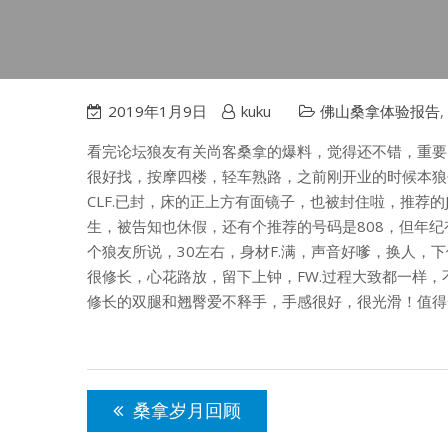
2019年1月9日
kuku
佛山桑拿体验报告
,
看完论坛狼友有关尚客桑拿的爆料，觉得还不错，重要
很好找，按摩四楼，轻车熟路，之前刚开业的时候本狼去过
CLF.已封，床的正上方有面镜子，也被封住啦，推荐的J
生，被告知也休假，还有个推荐的号码是808，但年纪
个狼友所说，30左右，身材F.满，声音好嗲，换人，下
很修长，心花路放，留下上钟，FW.过程大致都一样，
修长的双腿和翘臀爱不释手，手感很好，很光滑！值得一
文
章
桑拿岁月回顾
导