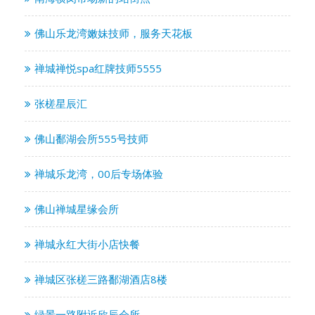
佛山乐龙湾嫩妹技师，服务天花板
禅城禅悦spa红牌技师5555
张槎星辰汇
佛山鄱湖会所555号技师
禅城乐龙湾，00后专场体验
佛山禅城星缘会所
禅城永红大街小店快餐
禅城区张槎三路鄱湖酒店8楼
绿景一路附近欣辰会所