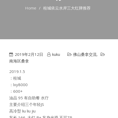
Home
桂城依云水岸三大红牌推荐
2019年2月12日
kuku
佛山桑拿交流
,
南海区桑拿
2019.1.5
：桂城
：lxy8000
：600+
油品 95 有自助餐 水疗
主要介绍三个年轻JS
高冷型 liu liu jiu
车长 166 大灯 B+ 车身光滑 不可ZR