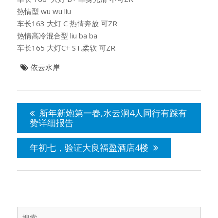
热情型 wu wu liu
车长163 大灯 C 热情奔放 可ZR
热情高冷混合型 liu ba ba
车长165 大灯C+ ST.柔软 可ZR
依云水岸
文
章
新年新炮第一春,水云涧4人同行有踩有
导
赞详细报告
航
年初七，验证大良福盈酒店4楼
搜