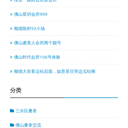
佛山星玥会所999
顺德陈村92小场
佛山虞美人会所两个靓号
佛山时代会所106号体验
顺德大良客运站后面，如意茶庄旁边泓钰阁
分类
三水区桑拿
佛山桑拿交流