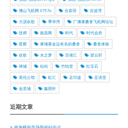
佛山飞机网 0757u
合富田
吉波湾
大沥欢歌
季华湾
广佛肇桑拿飞机网论坛
技师
振昌阁
时代
时代会所
星辉
柬埔寨金边有名的桑拿
桑拿体验
欢歌
水之梦
百佬汇
碧云轩
禅城
站街
竹怡堂
红宝石
英伦公馆
虹汇
足印迹
足语堂
金意城
鑫雨轩
近期文章
南海横岗市场新的站街点