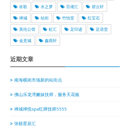
欢歌
水之梦
百佬汇
碧云轩
禅城
站街
竹怡堂
红宝石
英伦公馆
虹汇
足印迹
足语堂
金意城
鑫雨轩
近期文章
南海横岗市场新的站街点
佛山乐龙湾嫩妹技师，服务天花板
禅城禅悦spa红牌技师5555
张槎星辰汇