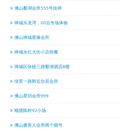
佛山鄱湖会所555号技师
禅城乐龙湾，00后专场体验
佛山禅城星缘会所
禅城永红大街小店快餐
禅城区张槎三路鄱湖酒店8楼
绿景一路附近欣辰会所
佛山星玥会所999
顺德陈村92小场
佛山虞美人会所两个靓号