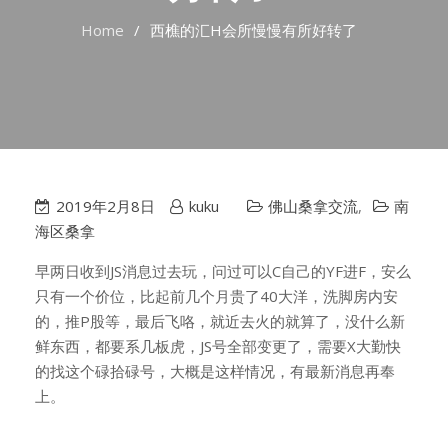
Home
西樵的汇H会所慢慢有所好转了
2019年2月8日
kuku
佛山桑拿交流
,
南
海区桑拿
早两日收到JS消息过去玩，问过可以C自己的YF进F，安么
只有一个价位，比起前几个月贵了40大洋，洗脚房内安
的，推P股等，最后飞咯，就近去火的就算了，没什么新
鲜东西，都要系几板虎，JS号全部变更了，需要X大勤快
的找这个碌拾碌号，大概是这样情况，有最新消息再奉
上。