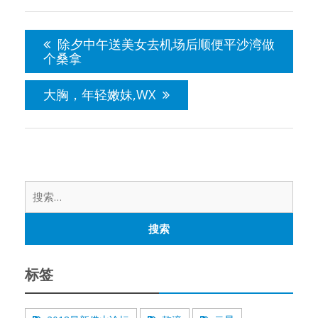
文
章
除夕中午送美女去机场后顺便平沙湾做
导
个桑拿
航
大胸，年轻嫩妹,WX
搜
索：
标签