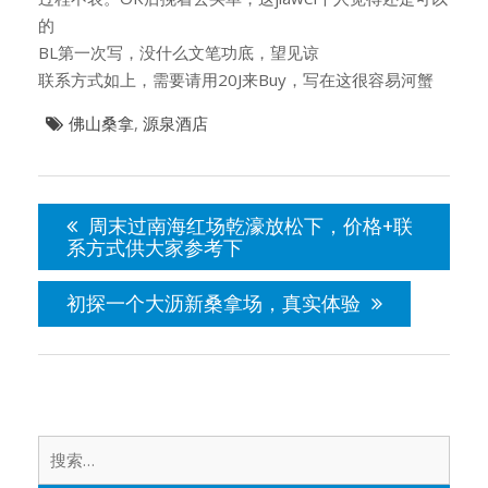
的
BL第一次写，没什么文笔功底，望见谅
联系方式如上，需要请用20J来Buy，写在这很容易河蟹
佛山桑拿
,
源泉酒店
文
章
周末过南海红场乾濠放松下，价格+联
导
系方式供大家参考下
航
初探一个大沥新桑拿场，真实体验
搜
索：