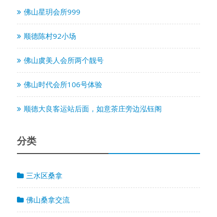
佛山星玥会所999
顺德陈村92小场
佛山虞美人会所两个靓号
佛山时代会所106号体验
顺德大良客运站后面，如意茶庄旁边泓钰阁
分类
三水区桑拿
佛山桑拿交流