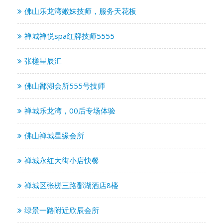
佛山乐龙湾嫩妹技师，服务天花板
禅城禅悦spa红牌技师5555
张槎星辰汇
佛山鄱湖会所555号技师
禅城乐龙湾，00后专场体验
佛山禅城星缘会所
禅城永红大街小店快餐
禅城区张槎三路鄱湖酒店8楼
绿景一路附近欣辰会所