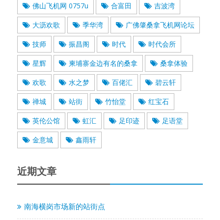
佛山飞机网 0757u
合富田
吉波湾
大沥欢歌
季华湾
广佛肇桑拿飞机网论坛
技师
振昌阁
时代
时代会所
星辉
柬埔寨金边有名的桑拿
桑拿体验
欢歌
水之梦
百佬汇
碧云轩
禅城
站街
竹怡堂
红宝石
英伦公馆
虹汇
足印迹
足语堂
金意城
鑫雨轩
近期文章
南海横岗市场新的站街点