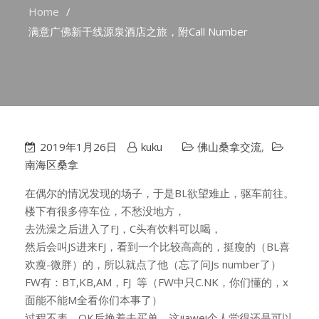
Home
满意广佛新干线源泉酒店之旅，附Call Number
2019年1月26日
kuku
佛山桑拿交流
,
南海区桑拿
在偶尔的情况发现的场子，于是BL欲望难止，驱车前往。
楼下有很多停车位，不愁没地方，
去洗澡之后进入了FJ，C头有饮料可以喝，
然后会叫JS进来FJ，看到一个比较高高的，挺瘦的（BL喜
欢瘦-微胖）的，所以就点了他（忘了问Js number了）
FW有：BT,KB,AM，FJ 等（FW中只C.NK，你们懂的，x
面能不能M全看你们本事了）
过程不表。OK后挽着去买单，这jiawei个人觉得还是可以