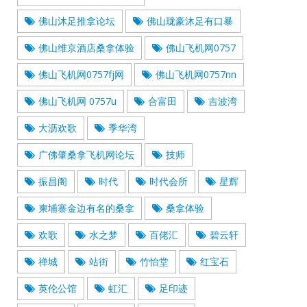
佛山沐足推拿论坛
佛山珑豪沐足有口暴
佛山维京酒店桑拿体验
佛山飞机网0757
佛山飞机网0757fj网
佛山飞机网0757nn
佛山飞机网 0757u
合富田
吉波湾
大沥欢歌
季华湾
广佛肇桑拿飞机网论坛
技师
振昌阁
时代
时代会所
星辉
柬埔寨金边有名的桑拿
桑拿体验
欢歌
水之梦
百佬汇
碧云轩
禅城
站街
竹怡堂
红宝石
英伦公馆
虹汇
足印迹