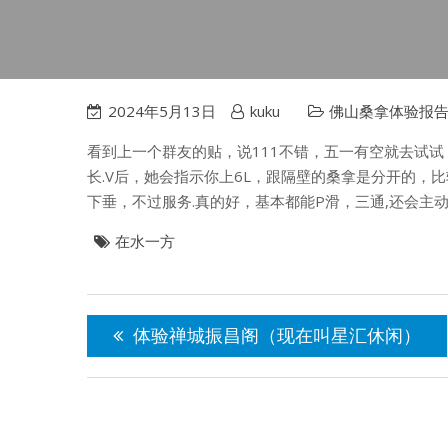
2024年5月13日
kuku
佛山桑拿体验报
看到上一个群友的贴，说111不错，五一有空就去试试
长.V后，她会指示你上6L，跟隔壁的桑拿是分开的，比
下垂，不过服务.真的好，基本都能P滑，三通,还会主
在水一方
文
章
体验禅城振昌阁（现在叫星汇休闲）
导
航