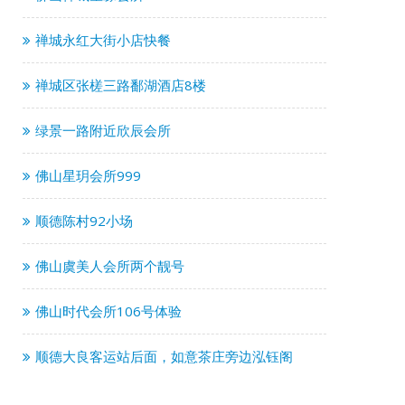
禅城永红大街小店快餐
禅城区张槎三路鄱湖酒店8楼
绿景一路附近欣辰会所
佛山星玥会所999
顺德陈村92小场
佛山虞美人会所两个靓号
佛山时代会所106号体验
顺德大良客运站后面，如意茶庄旁边泓钰阁