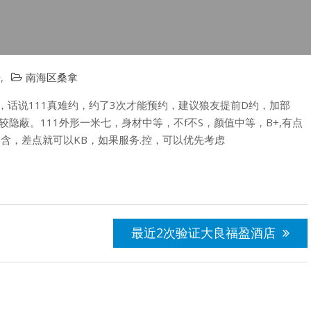
告
,
南海区桑拿
，话说111真难约，约了3次才能预约，建议狼友提前D约，加部
较隐蔽。111外形一米七，身材中等，不f不S，颜值中等，B+,有点
动含，差点就可以KB，如果服务.控，可以优先考虑
最近2次验证大良福盈酒店