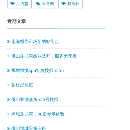
足语堂
金意城
鑫雨轩
近期文章
南海横岗市场新的站街点
佛山乐龙湾嫩妹技师，服务天花板
禅城禅悦spa红牌技师5555
张槎星辰汇
佛山鄱湖会所555号技师
禅城乐龙湾，00后专场体验
佛山禅城星缘会所