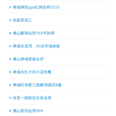
禅城禅悦spa红牌技师5555
张槎星辰汇
佛山鄱湖会所555号技师
禅城乐龙湾，00后专场体验
佛山禅城星缘会所
禅城永红大街小店快餐
禅城区张槎三路鄱湖酒店8楼
绿景一路附近欣辰会所
佛山星玥会所999