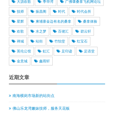
大沥欢歌
季华湾
广佛肇桑拿飞机网论坛
技师
振昌阁
时代
时代会所
星辉
柬埔寨金边有名的桑拿
桑拿体验
欢歌
水之梦
百佬汇
碧云轩
禅城
站街
竹怡堂
红宝石
英伦公馆
虹汇
足印迹
足语堂
金意城
鑫雨轩
近期文章
南海横岗市场新的站街点
佛山乐龙湾嫩妹技师，服务天花板