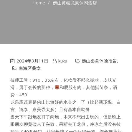
Home
佛山黄歧龙泉休闲酒店
2024年3月11日
kuku
佛山桑拿体验报告
,
南海区桑拿
技师工号：916，35左右，化妆后不那么显老，皮肤光
滑，属于会长的那种，
和屁股有肉，其他挺苗条，消
费：459
龙泉应该算是佛山比较好的水会之一了（比起新珑悦、白
宫、鸿泰、嘉美强太多）且有基本自助餐
当天下午跟炮友打了两炮，本来不想出去玩的，但是晚上
跟朋友聊黄磕来了兴致，果断去了龙泉，冲凉之后没有技
师等了40多分钟，让部长找了一个玩得开的，部长推荐新