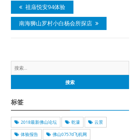
章
祖庙悦安94体验
导
航
南海狮山罗村小白杨会所探店
搜
索：
标签
2018最新佛山论坛
乾濠
云景
体验报告
佛山0757d飞机网