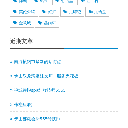
禅城
站街
竹怡堂
红宝石
英伦公馆
虹汇
足印迹
足语堂
金意城
鑫雨轩
近期文章
南海横岗市场新的站街点
佛山乐龙湾嫩妹技师，服务天花板
禅城禅悦spa红牌技师5555
张槎星辰汇
佛山鄱湖会所555号技师