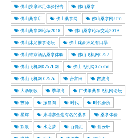
佛山按摩沐足体验报告
佛山桑拿
佛山桑拿店
佛山桑拿网
佛山桑拿网szm
佛山桑拿网论坛2018
佛山桑拿论坛交流2019
佛山沐足推拿论坛
佛山珑豪沐足有口暴
佛山维京酒店桑拿体验
佛山飞机网0757
佛山飞机网0757fj网
佛山飞机网0757nn
佛山飞机网 0757u
合富田
吉波湾
大沥欢歌
季华湾
广佛肇桑拿飞机网论坛
技师
振昌阁
时代
时代会所
星辉
柬埔寨金边有名的桑拿
桑拿体验
欢歌
水之梦
百佬汇
碧云轩