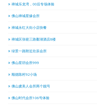
禅城乐龙湾，00后专场体验
佛山禅城星缘会所
禅城永红大街小店快餐
禅城区张槎三路鄱湖酒店8楼
绿景一路附近欣辰会所
佛山星玥会所999
顺德陈村92小场
佛山虞美人会所两个靓号
佛山时代会所106号体验