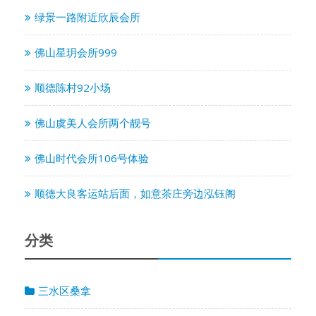
绿景一路附近欣辰会所
佛山星玥会所999
顺德陈村92小场
佛山虞美人会所两个靓号
佛山时代会所106号体验
顺德大良客运站后面，如意茶庄旁边泓钰阁
分类
三水区桑拿