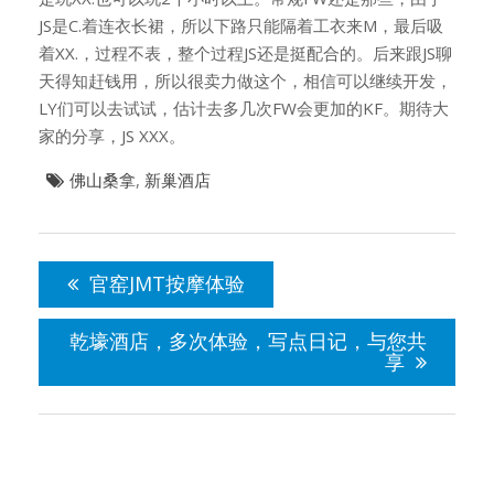
JS是C.着连衣长裙，所以下路只能隔着工衣来M，最后吸
着XX.，过程不表，整个过程JS还是挺配合的。后来跟JS聊
天得知赶钱用，所以很卖力做这个，相信可以继续开发，
LY们可以去试试，估计去多几次FW会更加的KF。期待大
家的分享，JS XXX。
佛山桑拿
,
新巢酒店
文
章
官窑JMT按摩体验
导
航
乾壕酒店，多次体验，写点日记，与您共
享