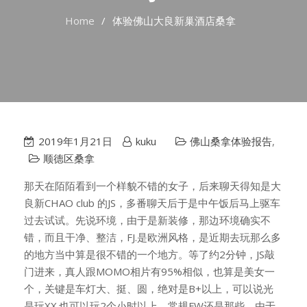
Home
体验佛山大良新巢酒店桑拿
2019年1月21日
kuku
佛山桑拿体验报告
,
顺德区桑拿
那天在陌陌看到一个样貌不错的女子，后来聊天得知是大
良新CHAO club 的JS，多番聊天后于是中午饭后马上驱车
过去试试。先说环境，由于是新装修，那边环境确实不
错，而且干净、整洁，FJ.是欧洲风格，是近期去玩那么多
的地方当中算是很不错的一个地方。等了约2分钟，JS敲
门进来，真人跟MOMO相片有95%相似，也算是美女一
个，关键是车灯大、挺、圆，绝对是B+以上，可以说光
是玩XX.也可以玩2个小时以上。常规FW还是那些，由于