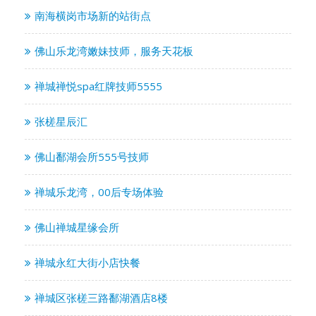
南海横岗市场新的站街点
佛山乐龙湾嫩妹技师，服务天花板
禅城禅悦spa红牌技师5555
张槎星辰汇
佛山鄱湖会所555号技师
禅城乐龙湾，00后专场体验
佛山禅城星缘会所
禅城永红大街小店快餐
禅城区张槎三路鄱湖酒店8楼