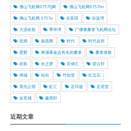
佛山飞机网0757fj网
佛山飞机网0757nn
佛山飞机网 0757u
合富田
吉波湾
大沥欢歌
季华湾
广佛肇桑拿飞机网论坛
技师
振昌阁
时代
时代会所
星辉
柬埔寨金边有名的桑拿
桑拿体验
欢歌
水之梦
百佬汇
碧云轩
禅城
站街
竹怡堂
红宝石
英伦公馆
虹汇
足印迹
足语堂
金意城
鑫雨轩
近期文章