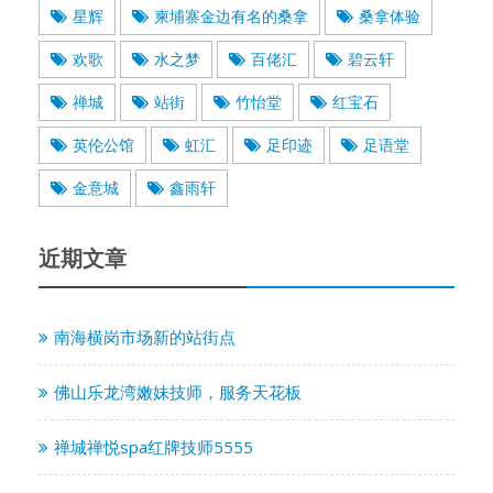
星辉
柬埔寨金边有名的桑拿
桑拿体验
欢歌
水之梦
百佬汇
碧云轩
禅城
站街
竹怡堂
红宝石
英伦公馆
虹汇
足印迹
足语堂
金意城
鑫雨轩
近期文章
南海横岗市场新的站街点
佛山乐龙湾嫩妹技师，服务天花板
禅城禅悦spa红牌技师5555