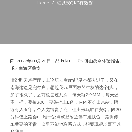
Home
桂城安QKC有嫩货
2022年10月20日
kuku
佛山桑拿体验报告
,
南海区桑拿
话说昨天鸠痒痒，上论坛去看am吧基本都去过了，又在
南海这边见完客户，想起我vx里面放的生灰的这个J头.，
加了很久了，之前也去过几次，每天就2个MM.，每天还
不一样，要价300，要遥控上L.的，MM.不会出来站，附
近有人看守，个人觉得贵了点，但出来玩胜在安Q，限20
分钟但上路会t，唯一缺点就是附近停车难找位，路侧停
车费要的还贵，这里不能放联系方式，想要玩得老哥可以
私我要