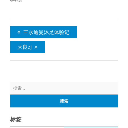
文
章
三水迪曼沐足体验记
导
航
大良zj
搜
索：
标签