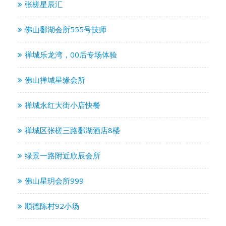
张槎星辰汇
佛山鄱湖会所555号技师
禅城乐龙湾，00后专场体验
佛山禅城星缘会所
禅城永红大街小店快餐
禅城区张槎三路鄱湖酒店8楼
绿景一路附近欣辰会所
佛山星玥会所999
顺德陈村92小场