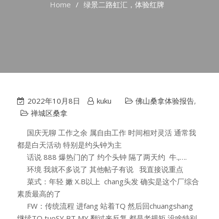
Home
绿景二路虹汇，体验红牌
2022年10月8日
kuku
佛山桑拿体验报告
,
禅城区桑拿
国庆无聊 工作之余 属自由工作 时间相对灵活 通常我
都是白天活动 特别是约头钟为主
话说 888 爆热门的了 约个头钟 隔了两天约 牛.,….
环境 我就不多说了 其他帖子有说 我直接说重点
菜式：年轻 嫩 X.B以上 chang头发 确实是这个厂综合
素质最高的了
FW：传统流程 进fang 站着TQ 然后回chuangshang
继续TQ tuoSY BT MY 翻过来反复 都是老规矩 没啥特别