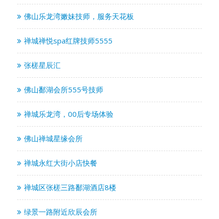
佛山乐龙湾嫩妹技师，服务天花板
禅城禅悦spa红牌技师5555
张槎星辰汇
佛山鄱湖会所555号技师
禅城乐龙湾，00后专场体验
佛山禅城星缘会所
禅城永红大街小店快餐
禅城区张槎三路鄱湖酒店8楼
绿景一路附近欣辰会所