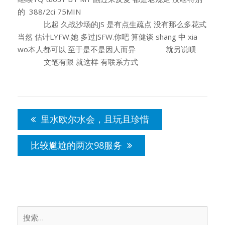
的 388/2ci 75MIN
比起 久战沙场的JS 是有点生疏点 没有那么多花式
当然 估计LYFW.她 多过JSFW.你吧 算健谈 shang 中 xia
wo本人都可以 至于是不是因人而异 就另说呗
文笔有限 就这样 有联系方式
文
章
里水欧尔水会，且玩且珍惜
导
航
比较尴尬的两次98服务
搜
索：