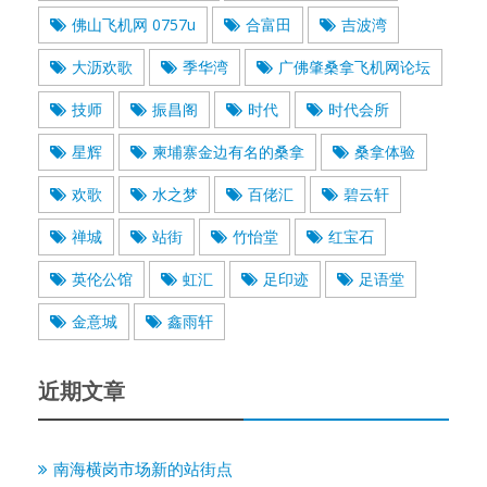
佛山飞机网 0757u
合富田
吉波湾
大沥欢歌
季华湾
广佛肇桑拿飞机网论坛
技师
振昌阁
时代
时代会所
星辉
柬埔寨金边有名的桑拿
桑拿体验
欢歌
水之梦
百佬汇
碧云轩
禅城
站街
竹怡堂
红宝石
英伦公馆
虹汇
足印迹
足语堂
金意城
鑫雨轩
近期文章
南海横岗市场新的站街点