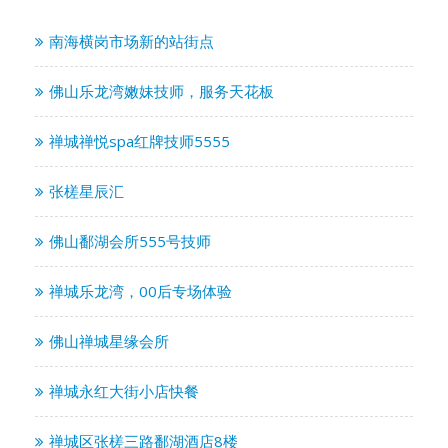
南海横岗市场新的站街点
佛山乐龙湾嫩妹技师，服务天花板
禅城禅悦spa红牌技师5555
张槎星辰汇
佛山鄱湖会所555号技师
禅城乐龙湾，00后专场体验
佛山禅城星缘会所
禅城永红大街小店快餐
禅城区张槎三路鄱湖酒店8楼