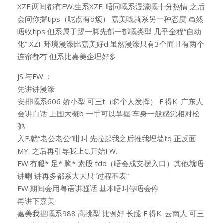
XZF.两间都有FW.生系XZF. 唔同嘅系漫濠嘅十分热情 之后
会问你攞tips（呢点有d烦） 嘉美嘅就系另一种态度 虽然
唔收tips 但系属于踢一脚先郁一郁嘅类型 几乎全程“自动
化” XZF.环境漫濠比嘉美好d 虽然漫濠只有3个而且有两个
连帘都冇 但系比嘉美企理好多
JS.与FW.：
先讲讲漫濠
安排嘅系606 娇小型 可三t（睇个人发挥） F.得K. 广东人
会讲白话 上围大概b 一手可以掌握 车身一般感觉相对松
弛
入F.就“老公老公”咁叫 先拉起我之后推我埋墙tq 正反面
MY. 之后再引导我上C.开始FW.
FW.有腿* 足* 胸* 素股 tdd（唔会成支摆入口）其他就唔
讲喇 讲再多都系大大只“过程不表”
FW.期间会用粤语讲骚话 基本唔叫停唔会停
再讲下嘉美
嘉美我揾嘅系988 高挑型 比例好 长腿 F.得K. 云南人 可三