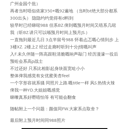
广州金园个批）
再者当时唔似依家350+嘅92遍地 （当时bt绝大部分都系
300出头） 隐隐约约觉得有d料到
较早时已经睇啱988 但系BZ.俾到嘅预月时间又唔系几啱
我（听BZ.讲只可以喺预月时间上预月JS.）
一直拖到最近几日 3点半留号988 怀着忐忑嘅心情到步 上
3楼XZ. 2楼上Z 经过走廊时听到十分J情嘅叫声
入F.未久伴随一阵高跟鞋清脆嘅响声敲门 经历漫濠一役后
预咗会系高p战士
不过还好 只系比相影起身块面宽咗小小
整体俾我感觉有女优蜜美杏feel
一个字形容就系骚 同照片上路.嘅title一样 风S.热情火辣
俾我一种YD.大姐姐嘅感觉
睇嚟真系好嘢唔怕等 有可能会翻食
随帖附上一个问题：颜值同FW.大家系点取舍？
最后附上预月时间同988照片