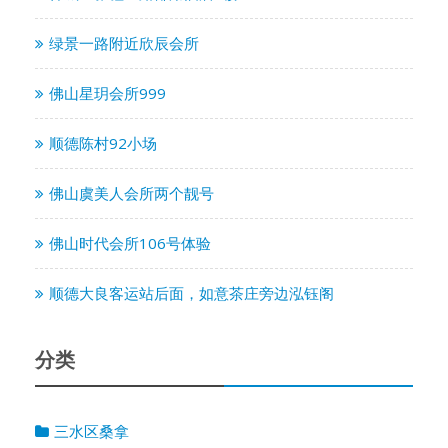
绿景一路附近欣辰会所
佛山星玥会所999
顺德陈村92小场
佛山虞美人会所两个靓号
佛山时代会所106号体验
顺德大良客运站后面，如意茶庄旁边泓钰阁
分类
三水区桑拿