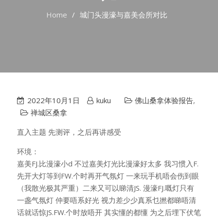
Home
城门头漫濠与嘉美会所对比
2022年10月1日
kuku
佛山桑拿体验报告
,
禅城区桑拿
直入主题 先测评，之后再讲感受
环境：
嘉美FJ.比漫濠小d 不过嘉美灯光比漫濠好太多 我习惯入F.
先开大灯等到FW.个时再开气氛灯 一来玩手机唔会伤到眼
（我散光极其严重）二来又可以睇清JS. 漫濠FJ.嘅灯只有
一盏气氛灯 仲要唔系好光 视力差少少真系乜撚都睇唔清
话就话惊JS.FW.个时放唔开 其实懂的都懂 为之后埋下伏笔