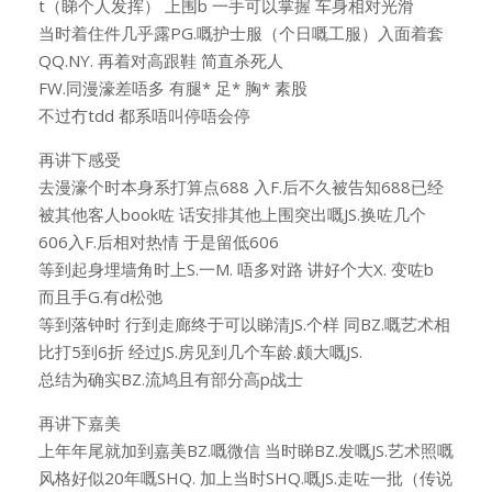
t（睇个人发挥） 上围b 一手可以掌握 车身相对光滑
当时着住件几乎露PG.嘅护士服（个日嘅工服）入面着套
QQ.NY. 再着对高跟鞋 简直杀死人
FW.同漫濠差唔多 有腿* 足* 胸* 素股
不过冇tdd 都系唔叫停唔会停
再讲下感受
去漫濠个时本身系打算点688 入F.后不久被告知688已经
被其他客人book咗 话安排其他上围突出嘅JS.换咗几个
606入F.后相对热情 于是留低606
等到起身埋墙角时上S.一M. 唔多对路 讲好个大X. 变咗b
而且手G.有d松弛
等到落钟时 行到走廊终于可以睇清JS.个样 同BZ.嘅艺术相
比打5到6折 经过JS.房见到几个车龄.颇大嘅JS.
总结为确实BZ.流鸠且有部分高p战士
再讲下嘉美
上年年尾就加到嘉美BZ.嘅微信 当时睇BZ.发嘅JS.艺术照嘅
风格好似20年嘅SHQ. 加上当时SHQ.嘅JS.走咗一批（传说