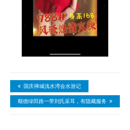
文
章
国庆禅城浅水湾会水游记
导
航
顺德绿田路一带刘氏采耳，有隐藏服务