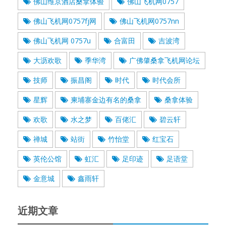
佛山维京酒店桑拿体验
佛山飞机网0757
佛山飞机网0757fj网
佛山飞机网0757nn
佛山飞机网 0757u
合富田
吉波湾
大沥欢歌
季华湾
广佛肇桑拿飞机网论坛
技师
振昌阁
时代
时代会所
星辉
柬埔寨金边有名的桑拿
桑拿体验
欢歌
水之梦
百佬汇
碧云轩
禅城
站街
竹怡堂
红宝石
英伦公馆
虹汇
足印迹
足语堂
金意城
鑫雨轩
近期文章