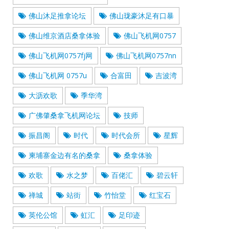
佛山沐足推拿论坛
佛山珑豪沐足有口暴
佛山维京酒店桑拿体验
佛山飞机网0757
佛山飞机网0757fj网
佛山飞机网0757nn
佛山飞机网 0757u
合富田
吉波湾
大沥欢歌
季华湾
广佛肇桑拿飞机网论坛
技师
振昌阁
时代
时代会所
星辉
柬埔寨金边有名的桑拿
桑拿体验
欢歌
水之梦
百佬汇
碧云轩
禅城
站街
竹怡堂
红宝石
英伦公馆
虹汇
足印迹