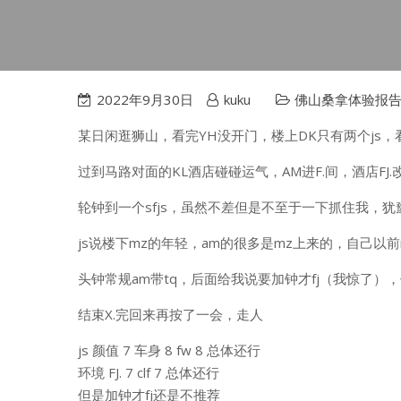
2022年9月30日
kuku
佛山桑拿体验报
某日闲逛狮山，看完YH没开门，楼上DK只有两个js
过到马路对面的KL酒店碰碰运气，AM进F.间，酒店FJ.
轮钟到一个sfjs，虽然不差但是不至于一下抓住我，
js说楼下mz的年轻，am的很多是mz上来的，自己以
头钟常规am带tq，后面给我说要加钟才fj（我惊了）
结束X.完回来再按了一会，走人
js 颜值 7 车身 8 fw 8 总体还行
环境 FJ. 7 clf 7 总体还行
但是加钟才fj还是不推荐