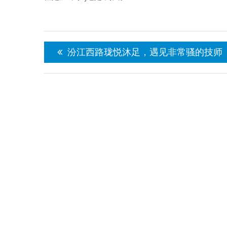
文
章
汾江西路珑悦沐足，遇见非常骚的技师
导
航