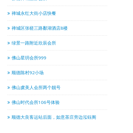
禅城永红大街小店快餐
禅城区张槎三路鄱湖酒店8楼
绿景一路附近欣辰会所
佛山星玥会所999
顺德陈村92小场
佛山虞美人会所两个靓号
佛山时代会所106号体验
顺德大良客运站后面，如意茶庄旁边泓钰阁