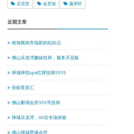
足语堂
金意城
鑫雨轩
近期文章
南海横岗市场新的站街点
佛山乐龙湾嫩妹技师，服务天花板
禅城禅悦spa红牌技师5555
张槎星辰汇
佛山鄱湖会所555号技师
禅城乐龙湾，00后专场体验
佛山禅城星缘会所