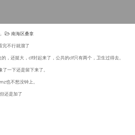
告
,
南海区桑拿
，看完不行就溜了
改的，还挺大，clf封起来了，公共的clf只有两个，卫生过得去。
犹豫了一下还是留下来了。
前mz也不愁没钟上。
，但还是加了