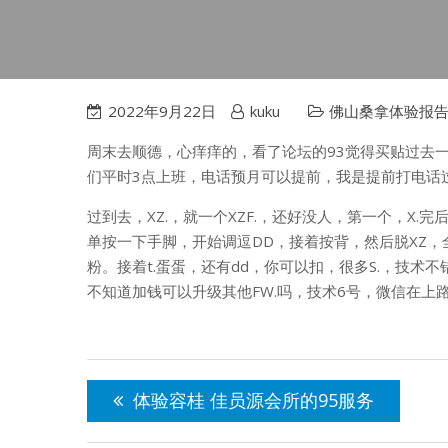
2022年9月22日
kuku
佛山桑拿体验报
周末去顺德，心痒痒的，看了论坛的93觉得买贴过去一探
们平时3点上班，电话预月可以提前，我是提前打电话过
过到去，XZ.，就一个XZF.，还好没人，第一个，X.完后
单按一下手脚，开始调逗DD，接着按背，然后脱XZ，全L
粉。接着t.蛋蛋，还有dd，你可以扣，很多S.，技术
不知道加钱可以升级其他FW.吗，技术6号，微信在上
文
章
体验容桂 佳员源会所的95服务
导
航