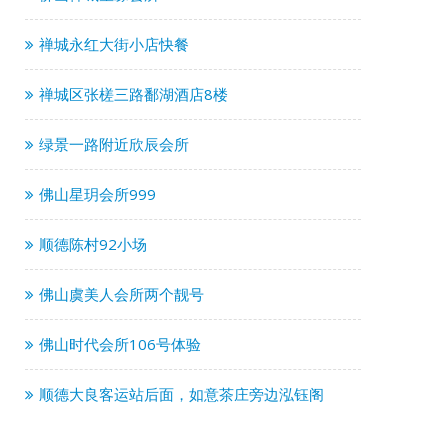
禅城永红大街小店快餐
禅城区张槎三路鄱湖酒店8楼
绿景一路附近欣辰会所
佛山星玥会所999
顺德陈村92小场
佛山虞美人会所两个靓号
佛山时代会所106号体验
顺德大良客运站后面，如意茶庄旁边泓钰阁