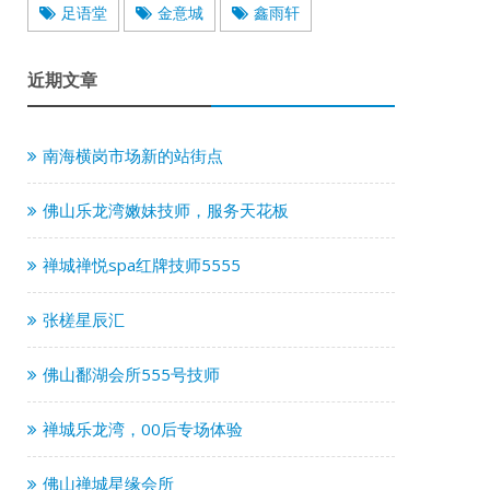
足语堂
金意城
鑫雨轩
近期文章
南海横岗市场新的站街点
佛山乐龙湾嫩妹技师，服务天花板
禅城禅悦spa红牌技师5555
张槎星辰汇
佛山鄱湖会所555号技师
禅城乐龙湾，00后专场体验
佛山禅城星缘会所