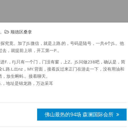
告
,
顺德区桑拿
究竟。加了JS.微信，就是上路.的，号码是陆号，一共4个JS.。他
去，就提前上班，开工第一P.。
进F.，FJ.只有一个门，门没有窗，上Z。JS.问做238吧，确认是，简
.路.L.出nz，MY.背面，接着反过来正门在游走一下，没有用油和
不错，放生蝌蚪.。接着聊天。
路.，地址是锦龙路，万达采耳
佛山最热的94场 森澜国际会所