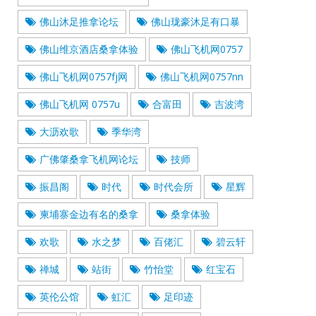
佛山沐足推拿论坛
佛山珑豪沐足有口暴
佛山维京酒店桑拿体验
佛山飞机网0757
佛山飞机网0757fj网
佛山飞机网0757nn
佛山飞机网 0757u
合富田
吉波湾
大沥欢歌
季华湾
广佛肇桑拿飞机网论坛
技师
振昌阁
时代
时代会所
星辉
柬埔寨金边有名的桑拿
桑拿体验
欢歌
水之梦
百佬汇
碧云轩
禅城
站街
竹怡堂
红宝石
英伦公馆
虹汇
足印迹