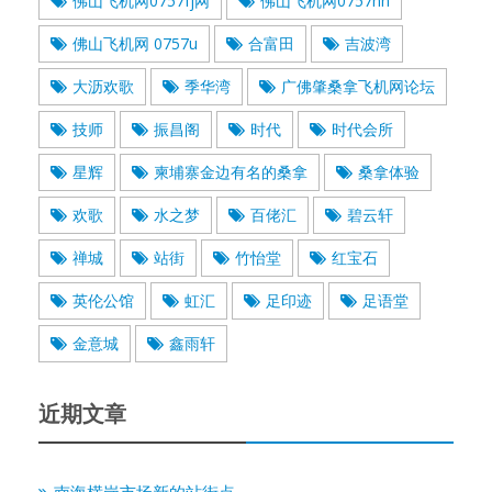
佛山飞机网0757fj网
佛山飞机网0757nn
佛山飞机网 0757u
合富田
吉波湾
大沥欢歌
季华湾
广佛肇桑拿飞机网论坛
技师
振昌阁
时代
时代会所
星辉
柬埔寨金边有名的桑拿
桑拿体验
欢歌
水之梦
百佬汇
碧云轩
禅城
站街
竹怡堂
红宝石
英伦公馆
虹汇
足印迹
足语堂
金意城
鑫雨轩
近期文章
南海横岗市场新的站街点