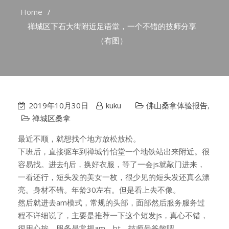
Home
禅城区下石大街附近足语堂，一个不错的技师分享
（有图）
2019年10月30日
kuku
佛山桑拿体验报告
,
禅城区桑拿
最近不顺，就想找个地方放松放松。
下班后，直接驱车到禅城竹怡堂一个地铁站出来附近。很
容易找。进去fj后，换好衣服，等了一会js就敲门进来，
一看还行，短头发的美女一枚，很少见的短头发还真么漂
亮。身材不错。年龄30左右。但是看上去不像。
然后就进去am模式，常规的头部，面部然后服务服务过
程不详细说了，主要是推荐一下这个短发js，真心不错，
很用心按。服务是常规am，bt。技师号爸散吧。