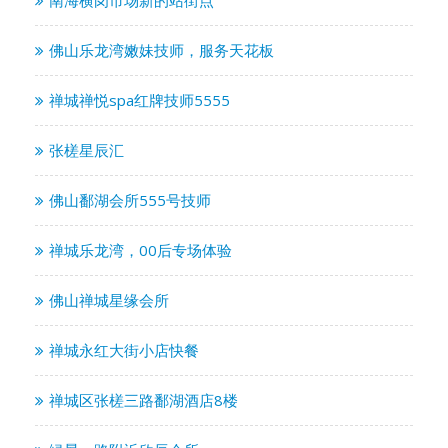
佛山乐龙湾嫩妹技师，服务天花板
禅城禅悦spa红牌技师5555
张槎星辰汇
佛山鄱湖会所555号技师
禅城乐龙湾，00后专场体验
佛山禅城星缘会所
禅城永红大街小店快餐
禅城区张槎三路鄱湖酒店8楼