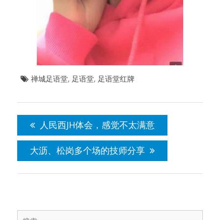
禅城足语堂
,
足语堂
,
足语堂红牌
文
章
人民西JH体会，感觉不太满意
导
航
大沥、松岗多个场的技师分享
搜