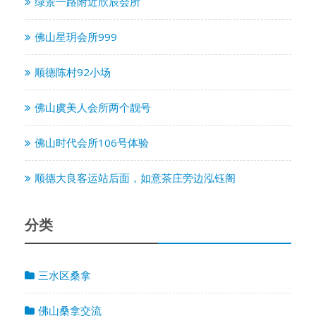
绿景一路附近欣辰会所
佛山星玥会所999
顺德陈村92小场
佛山虞美人会所两个靓号
佛山时代会所106号体验
顺德大良客运站后面，如意茶庄旁边泓钰阁
分类
三水区桑拿
佛山桑拿交流