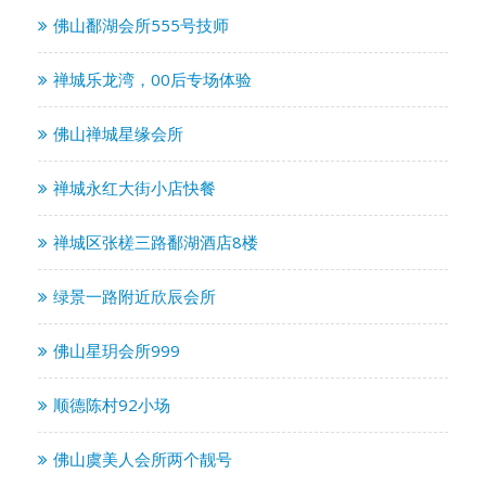
佛山鄱湖会所555号技师
禅城乐龙湾，00后专场体验
佛山禅城星缘会所
禅城永红大街小店快餐
禅城区张槎三路鄱湖酒店8楼
绿景一路附近欣辰会所
佛山星玥会所999
顺德陈村92小场
佛山虞美人会所两个靓号