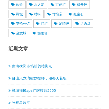
欢歌
水之梦
百佬汇
碧云轩
禅城
站街
竹怡堂
红宝石
英伦公馆
虹汇
足印迹
足语堂
金意城
鑫雨轩
近期文章
南海横岗市场新的站街点
佛山乐龙湾嫩妹技师，服务天花板
禅城禅悦spa红牌技师5555
张槎星辰汇