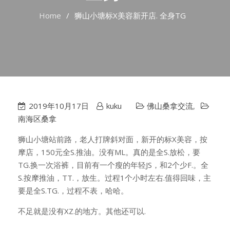
Home
狮山小塘标X美容新开店. 全身TG
2019年10月17日
kuku
佛山桑拿交流
,
南海区桑拿
狮山小塘站前路，老人打牌斜对面，新开的标X美容，按
摩店，150元全S.推油。没有ML。真的是全S.放松，要
TG.换一次浴裤，目前有一个瘦的年轻JS，和2个少F.。全
S.按摩推油，TT.，放生。过程1个小时左右.值得回味，主
要是全S.TG.，过程不表，哈哈。
不足就是没有XZ.的地方。其他还可以.