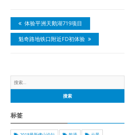
文
章
体验平洲天鹅湖719项目
导
航
魁奇路地铁口附近FD初体验
搜
索：
标签
2018最新佛山论坛
乾濠
云景