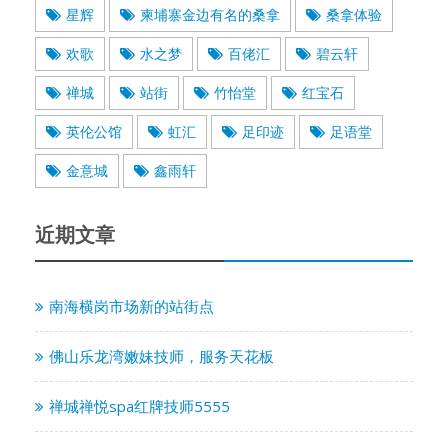
星辉
柬埔寨金边有名的桑拿
桑拿体验
欢歌
水之梦
百佬汇
碧云轩
禅城
站街
竹怡堂
红宝石
英伦公馆
虹汇
足印迹
足语堂
金意城
鑫雨轩
近期文章
南海横岗市场新的站街点
佛山乐龙湾嫩妹技师，服务天花板
禅城禅悦spa红牌技师5555