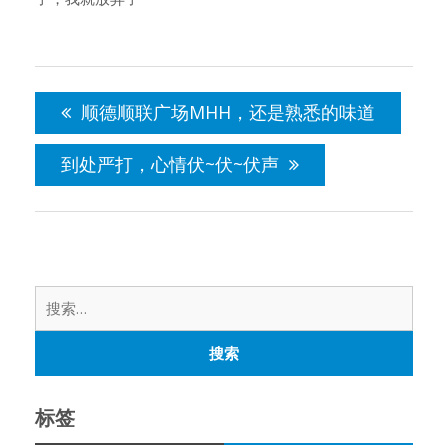
文
章
顺德顺联广场MHH，还是熟悉的味道
导
航
到处严打，心情伏~伏~伏声
搜
索：
标签