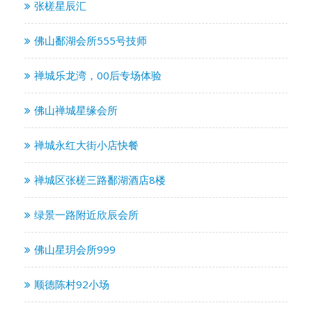
张槎星辰汇
佛山鄱湖会所555号技师
禅城乐龙湾，00后专场体验
佛山禅城星缘会所
禅城永红大街小店快餐
禅城区张槎三路鄱湖酒店8楼
绿景一路附近欣辰会所
佛山星玥会所999
顺德陈村92小场