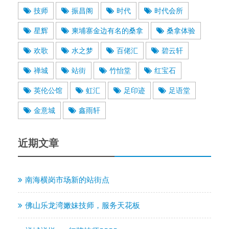
技师
振昌阁
时代
时代会所
星辉
柬埔寨金边有名的桑拿
桑拿体验
欢歌
水之梦
百佬汇
碧云轩
禅城
站街
竹怡堂
红宝石
英伦公馆
虹汇
足印迹
足语堂
金意城
鑫雨轩
近期文章
南海横岗市场新的站街点
佛山乐龙湾嫩妹技师，服务天花板