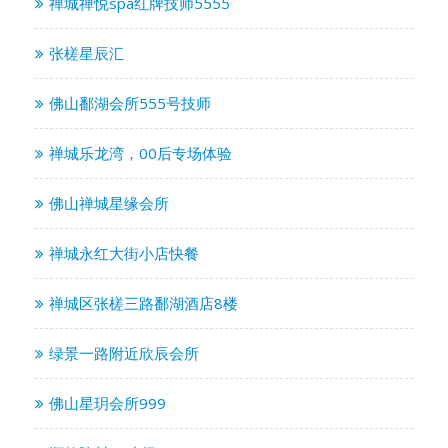
禅城禅悦spa红牌技师5555
张槎星辰汇
佛山鄱湖会所555号技师
禅城乐龙湾，00后专场体验
佛山禅城星缘会所
禅城永红大街小店快餐
禅城区张槎三路鄱湖酒店8楼
绿景一路附近欣辰会所
佛山星玥会所999