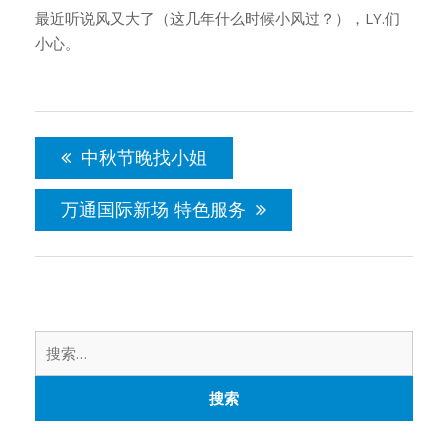
最近听说风又大了（这几年什么时候小风过？），LY.们
小心。
文
章
中秋节晚找小姐
导
航
万通国际新场 特色服务
搜
索：