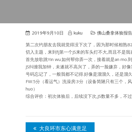
2019年9月10日
kuku
佛山桑拿体验报
第二次约朋友去我就觉得没下次了，因为那时候相熟BZ
切入主题，来到fj第一个JS来的车头灯不大,而且不是
首先放歌跳Yin wu.如何帮你弄一次，接着就是an m
JS纠缠我加钟，未遂就不高兴了，弄的一脸嫌弃，好像
号码忘记了，一般我都不记得.好像是溜溜久，还是溜久
FW:5分（看运气）洗澡房:3分（设备简陋只有三个，风筒都
huo）
综合评价：初次体验后，后续没下次,JS数量不多，不过
文
章
大良环市东心满意足