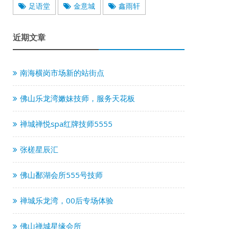
足语堂
金意城
鑫雨轩
近期文章
南海横岗市场新的站街点
佛山乐龙湾嫩妹技师，服务天花板
禅城禅悦spa红牌技师5555
张槎星辰汇
佛山鄱湖会所555号技师
禅城乐龙湾，00后专场体验
佛山禅城星缘会所