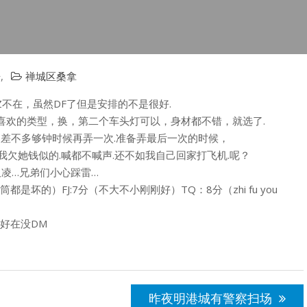
告
,
禅城区桑拿
不在，虽然DF了但是安排的不是很好.
我喜欢的类型，换，第二个车头灯可以，身材都不错，就选了.
o.到差不多够钟时候再弄一次.准备弄最后一次的时候，
我欠她钱似的.喊都不喊声.还不如我自己回家打飞机.呢？
凌…兄弟们小心踩雷…
是坏的）FJ:7分（不大不小刚刚好）TQ：8分（zhi fu you
好在没DM
昨夜明港城有警察扫场