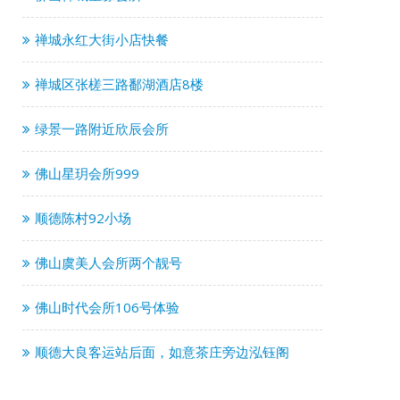
禅城永红大街小店快餐
禅城区张槎三路鄱湖酒店8楼
绿景一路附近欣辰会所
佛山星玥会所999
顺德陈村92小场
佛山虞美人会所两个靓号
佛山时代会所106号体验
顺德大良客运站后面，如意茶庄旁边泓钰阁