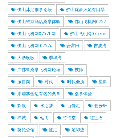
佛山沐足推拿论坛
佛山珑豪沐足有口暴
佛山维京酒店桑拿体验
佛山飞机网0757
佛山飞机网0757fj网
佛山飞机网0757nn
佛山飞机网 0757u
合富田
吉波湾
大沥欢歌
季华湾
广佛肇桑拿飞机网论坛
技师
振昌阁
时代
时代会所
星辉
柬埔寨金边有名的桑拿
桑拿体验
欢歌
水之梦
百佬汇
碧云轩
禅城
站街
竹怡堂
红宝石
英伦公馆
虹汇
足印迹