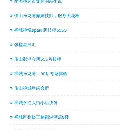
南海横岗市场新的站街点
佛山乐龙湾嫩妹技师，服务天花板
禅城禅悦spa红牌技师5555
张槎星辰汇
佛山鄱湖会所555号技师
禅城乐龙湾，00后专场体验
佛山禅城星缘会所
禅城永红大街小店快餐
禅城区张槎三路鄱湖酒店8楼