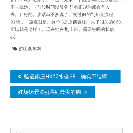
不去找她。（前段时间没服务 只有正规的那会有人
去。）好的。废话就不多说了。去过JH的到知道流程。
92场，，重点就是。这个JS是之前容桂JH火了很久的863.
所以就是这样！。现在她在龙J上班。需要好吗的私信
我。
佛山桑拿网
文
章
验证南庄HXZZ水会SF，确实不错啊！
导
航
红场绿景路yj遇到最美的胸
搜