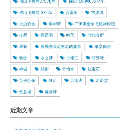
佛山飞机网0757fj网
佛山飞机网0757nn
佛山飞机网 0757u
合富田
吉波湾
大沥欢歌
季华湾
广佛肇桑拿飞机网论坛
技师
振昌阁
时代
时代会所
星辉
柬埔寨金边有名的桑拿
桑拿体验
欢歌
水之梦
百佬汇
碧云轩
禅城
站街
竹怡堂
红宝石
英伦公馆
虹汇
足印迹
足语堂
金意城
鑫雨轩
近期文章