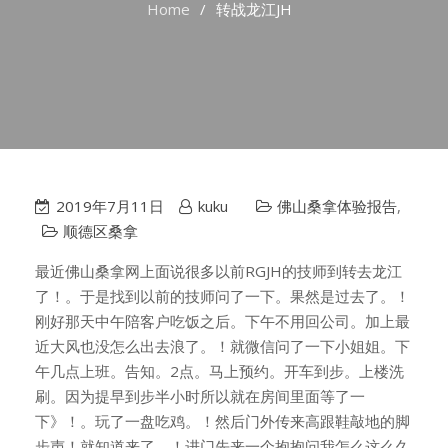
Home
转战龙江JH
2019年7月11日
kuku
佛山桑拿体验报告
,
顺德区桑拿
最近佛山桑拿网上面说很多以前RGJH的技师到转去龙江
了！。于是找到以前的技师问了一下。果然是过去了。！
刚好那天中午陪客户吃饭之后。下午不用回公司。加上最
近大风也没怎么出去浪了。！就微信问了一下小姐姐。下
午几点上班。告知。2点。马上预约。开车到步。上楼洗
刷。因为提早到步半小时所以就在房间里面等了一
下》！。玩了一盘吃鸡。！然后门外传来高跟鞋敲地的脚
步声！就知道来了。！进门先来一个抱抱问我怎么这么久