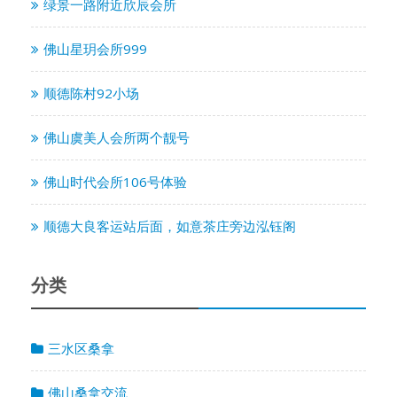
绿景一路附近欣辰会所
佛山星玥会所999
顺德陈村92小场
佛山虞美人会所两个靓号
佛山时代会所106号体验
顺德大良客运站后面，如意茶庄旁边泓钰阁
分类
三水区桑拿
佛山桑拿交流