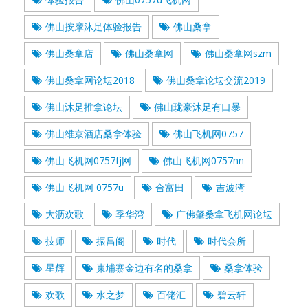
佛山按摩沐足体验报告
佛山桑拿
佛山桑拿店
佛山桑拿网
佛山桑拿网szm
佛山桑拿网论坛2018
佛山桑拿论坛交流2019
佛山沐足推拿论坛
佛山珑豪沐足有口暴
佛山维京酒店桑拿体验
佛山飞机网0757
佛山飞机网0757fj网
佛山飞机网0757nn
佛山飞机网 0757u
合富田
吉波湾
大沥欢歌
季华湾
广佛肇桑拿飞机网论坛
技师
振昌阁
时代
时代会所
星辉
柬埔寨金边有名的桑拿
桑拿体验
欢歌
水之梦
百佬汇
碧云轩