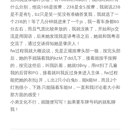
什么分别，他说168是按摩，238是全S.按摩，我就说238
是不是有fj，bz只是笑一笑没有准确答复我，我就选了一
个238的！等了几分钟就进来了一个js，我一看车身都80
分左右，而且气质比较奔放的，我就没换了，开始和js交
流是用国语，后来她发现我是讲粤语之后，她就和我粤语
交流了，通过交谈得知她是肇庆人！
fw过程我就大概说说，先是正规按摩头部一顿，按完头部
后，她的手就隔着我的kzM.了dd几下，接着就按手按脚
的，按完这些后，叫我趴着，她就t掉ny，用nt扫了几遍
我的后背和PG，接着就叫我反过身来进入主体，fw过程
能把她的衣扣J.开，L.出2只小白兔b，能k能M，而且2个
灯泡很小，下路.只能隔着车能M，一直和我讨论着大小和
那方面的感受！
小弟文化不行，就随便写写！如果要车牌号码的就私聊
我！