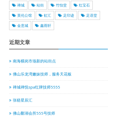
禅城
站街
竹怡堂
红宝石
英伦公馆
虹汇
足印迹
足语堂
金意城
鑫雨轩
近期文章
南海横岗市场新的站街点
佛山乐龙湾嫩妹技师，服务天花板
禅城禅悦spa红牌技师5555
张槎星辰汇
佛山鄱湖会所555号技师