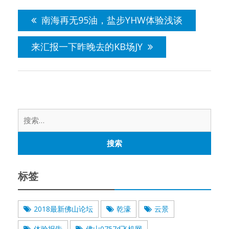
文
章
南海再无95油，盐步YHW体验浅谈
导
航
来汇报一下昨晚去的KB场JY
搜
索：
标签
2018最新佛山论坛
乾濠
云景
体验报告
佛山0757d飞机网