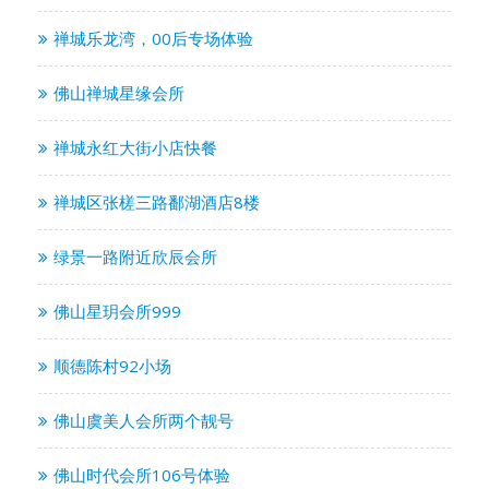
禅城乐龙湾，00后专场体验
佛山禅城星缘会所
禅城永红大街小店快餐
禅城区张槎三路鄱湖酒店8楼
绿景一路附近欣辰会所
佛山星玥会所999
顺德陈村92小场
佛山虞美人会所两个靓号
佛山时代会所106号体验