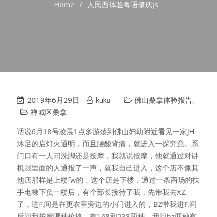
Home
人民西体验粤语肇庆js
2019年6月29日
kuku
佛山桑拿体验报告
,
禅城区桑拿
话说6月18号凌晨1点多游荡到佛山妇幼附近看见一家JH
沐足的店灯火通明，而且腰酸背痛，就进入一探究竟。系
门口有一人问洗脚还是按摩，我就说按摩，他就通过对讲
机跟里面的人通报了一声，就我自己进入，这个店不像其
他店那样是上楼fw的，这个店是下楼，通过一条商场的扶
手电梯下负一楼后，有个部长接待了我，先带我去XZ.
了，进F.间是在更衣室旁边的小门进入的，BZ带我进F.间
后问我按摩哪种价格，有168和238两种，我问bz两种有