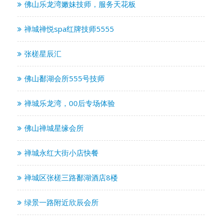
佛山乐龙湾嫩妹技师，服务天花板
禅城禅悦spa红牌技师5555
张槎星辰汇
佛山鄱湖会所555号技师
禅城乐龙湾，00后专场体验
佛山禅城星缘会所
禅城永红大街小店快餐
禅城区张槎三路鄱湖酒店8楼
绿景一路附近欣辰会所