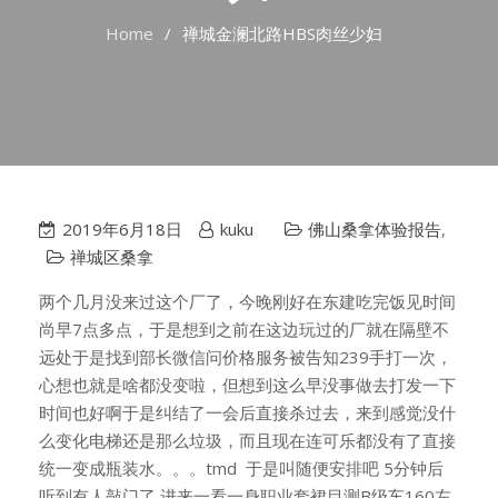
Home
禅城金澜北路HBS肉丝少妇
2019年6月18日
kuku
佛山桑拿体验报告
,
禅城区桑拿
两个几月没来过这个厂了，今晚刚好在东建吃完饭见时间
尚早7点多点，于是想到之前在这边玩过的厂就在隔壁不
远处于是找到部长微信问价格服务被告知239手打一次，
心想也就是啥都没变啦，但想到这么早没事做去打发一下
时间也好啊于是纠结了一会后直接杀过去，来到感觉没什
么变化电梯还是那么垃圾，而且现在连可乐都没有了直接
统一变成瓶装水。。。tmd 于是叫随便安排吧 5分钟后
听到有人敲门了 进来一看一身职业套裙目测B级车160左