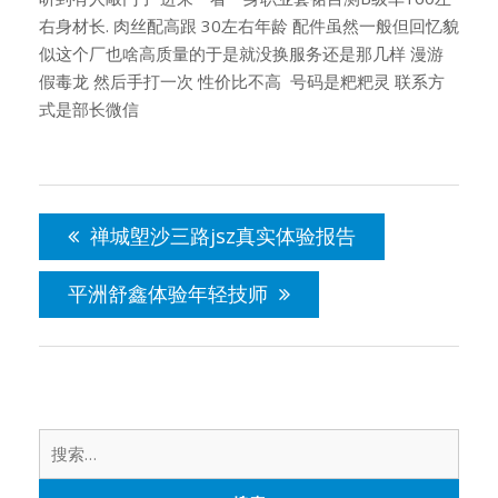
右身材长. 肉丝配高跟 30左右年龄 配件虽然一般但回忆貌
似这个厂也啥高质量的于是就没换服务还是那几样 漫游
假毒龙 然后手打一次 性价比不高 号码是粑粑灵 联系方
式是部长微信
文
章
禅城塱沙三路jsz真实体验报告
导
航
平洲舒鑫体验年轻技师
搜
索：