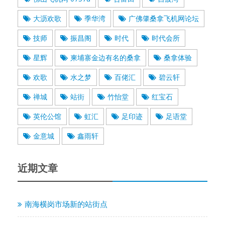
大沥欢歌
季华湾
广佛肇桑拿飞机网论坛
技师
振昌阁
时代
时代会所
星辉
柬埔寨金边有名的桑拿
桑拿体验
欢歌
水之梦
百佬汇
碧云轩
禅城
站街
竹怡堂
红宝石
英伦公馆
虹汇
足印迹
足语堂
金意城
鑫雨轩
近期文章
南海横岗市场新的站街点