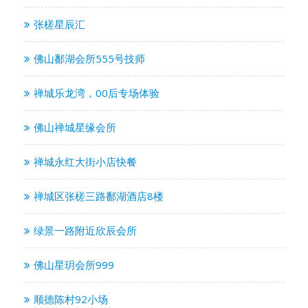
张槎星辰汇
佛山鄱湖会所555号技师
禅城乐龙湾，00后专场体验
佛山禅城星缘会所
禅城永红大街小店快餐
禅城区张槎三路鄱湖酒店8楼
绿景一路附近欣辰会所
佛山星玥会所999
顺德陈村92小场