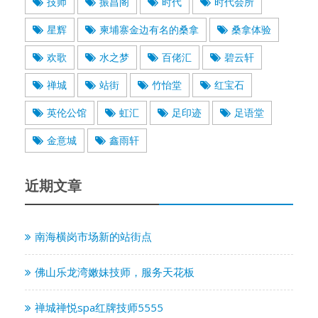
技师
振昌阁
时代
时代会所
星辉
柬埔寨金边有名的桑拿
桑拿体验
欢歌
水之梦
百佬汇
碧云轩
禅城
站街
竹怡堂
红宝石
英伦公馆
虹汇
足印迹
足语堂
金意城
鑫雨轩
近期文章
南海横岗市场新的站街点
佛山乐龙湾嫩妹技师，服务天花板
禅城禅悦spa红牌技师5555