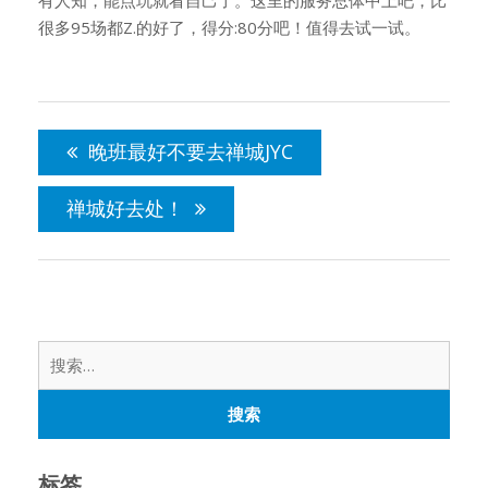
有人知，能点玩就看自己了。这里的服务总体中上吧，比
很多95场都Z.的好了，得分:80分吧！值得去试一试。
文
章
晚班最好不要去禅城JYC
导
航
禅城好去处！
搜
索：
标签