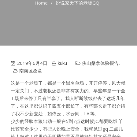
Home
说说家天下的老场GQ
2019年6月4日
kuku
佛山桑拿体验报告
,
南海区桑拿
这是一个老场了，都是一个黑名单场，开开停停，风大就
一定关门，不过老板还是非常有实力的。早些年是一个全
T.场后来停了只有半套了。我人断断续续都去了这场几年
了，在这里都认识了四五个部长了，有些部长走了都介绍
了我不少新去处，如依云，水云间，LA.等。
少少的经验本狼出动一般在5到7点这时候JC.都要吃饭吖
比较安全少少，有些人说晚上安全，我就见过gq 二点几
给人扫过！这里位于四楼如果不是放好针其实还是安全