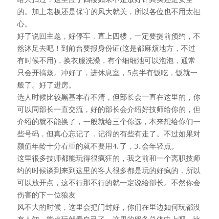
的。加上老板还是保守的风大就关，所以各位也不用太担
心。
好了说回主题，好停车，直上四楼，一定要提前预约，不
然沐足去吧！到前台要报身份证(这是都麻烦地方，不过
有时候不用)，换衣服洗澡，有个细细池可以泡泡，通常
只会开搞蒸。冲好了，进休息室，5点半有饭吃，饭就一
般了。好了进房。
选人时候比较黑基本看不清，但部长会一直在这里的，你
可以同部长一直交流，好的部长会介绍好技师给你的，但
介绍的就不能换了，一般就给三个你选，本来想给你们一
些号码，但真心忘记了，记得的有些有走了。不过如果对
颜值年龄十分看重的就不要用4..了，3..会年轻点。
这里很多技师都能玩得很疯狂的，我之前和一个离职技师
约的时候谈到来到这里的客人很多都是玩的好疯的，所以
可以放开点，这不行那不行的就一定说给部长。不然你会
伤害的下一位狼友
风不大的时候，这里会把门封好，你们在里边如何玩都没