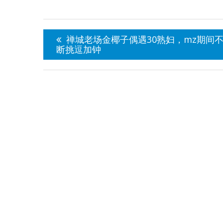
文
章
禅城老场金椰子偶遇30熟妇，mz期间
导
断挑逗加钟
航