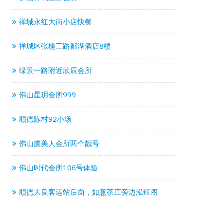
禅城永红大街小店快餐
禅城区张槎三路鄱湖酒店8楼
绿景一路附近欣辰会所
佛山星玥会所999
顺德陈村92小场
佛山虞美人会所两个靓号
佛山时代会所106号体验
顺德大良客运站后面，如意茶庄旁边泓钰阁