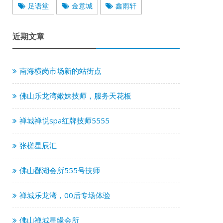
足语堂
金意城
鑫雨轩
近期文章
南海横岗市场新的站街点
佛山乐龙湾嫩妹技师，服务天花板
禅城禅悦spa红牌技师5555
张槎星辰汇
佛山鄱湖会所555号技师
禅城乐龙湾，00后专场体验
佛山禅城星缘会所