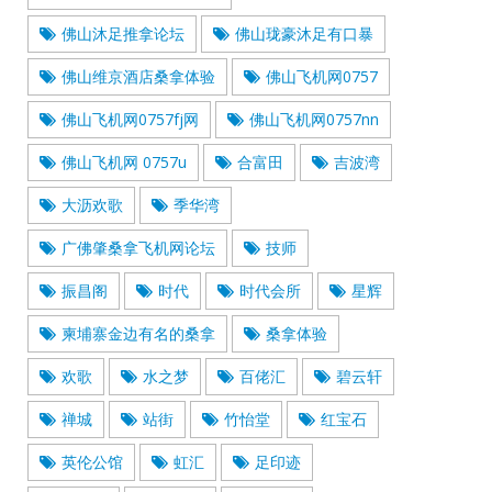
佛山沐足推拿论坛
佛山珑豪沐足有口暴
佛山维京酒店桑拿体验
佛山飞机网0757
佛山飞机网0757fj网
佛山飞机网0757nn
佛山飞机网 0757u
合富田
吉波湾
大沥欢歌
季华湾
广佛肇桑拿飞机网论坛
技师
振昌阁
时代
时代会所
星辉
柬埔寨金边有名的桑拿
桑拿体验
欢歌
水之梦
百佬汇
碧云轩
禅城
站街
竹怡堂
红宝石
英伦公馆
虹汇
足印迹