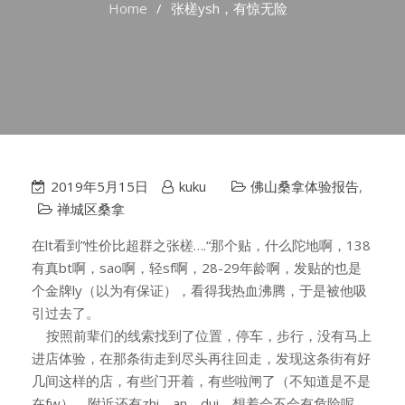
Home
张槎ysh，有惊无险
2019年5月15日
kuku
佛山桑拿体验报告
,
禅城区桑拿
在lt看到”性价比超群之张槎….“那个贴，什么陀地啊，138
有真bt啊，sao啊，轻sf啊，28-29年龄啊，发贴的也是
个金牌ly（以为有保证），看得我热血沸腾，于是被他吸
引过去了。
按照前辈们的线索找到了位置，停车，步行，没有马上
进店体验，在那条街走到尽头再往回走，发现这条街有好
几间这样的店，有些门开着，有些啦闸了（不知道是不是
在fw），附近还有zhi，an，dui，想着会不会有危险呢，