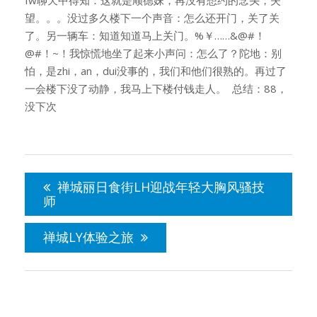
fw聊天中得知：这就是顺德妹，再没有想约的念头，失
望。。。没过多久楼下一个声音：怎么还开门，关了关
了。另一辆车：知道知道马上关门。%￥……&@#！
@#！~！我惊慌地坐了起来小声问：怎么了？陀地：别
怕，是zhi，an，dui没事的，我们和他们很熟的。再过了
一会楼下没了动静，我马上下楼付钱走人。 总结：88，
没下次
文
章
禅城丽日食街LH迎战年轻大胸风骚技
导
师
航
禅城LY体验之旅