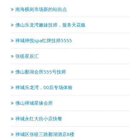
南海横岗市场新的站街点
佛山乐龙湾嫩妹技师，服务天花板
禅城禅悦spa红牌技师5555
张槎星辰汇
佛山鄱湖会所555号技师
禅城乐龙湾，00后专场体验
佛山禅城星缘会所
禅城永红大街小店快餐
禅城区张槎三路鄱湖酒店8楼