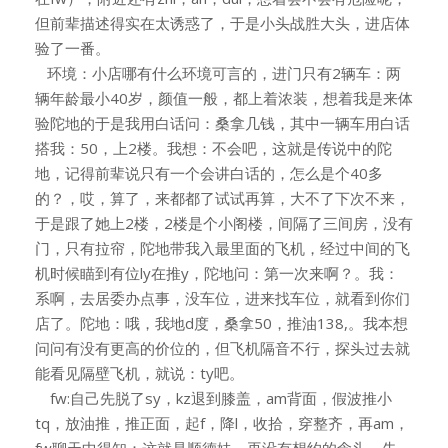
但前辈描述得实在太诱惑了，于是小头战胜大头，进店体
验了一番。
环境：小店哪有什么环境可言的，进门只有2辆车：两
辆年龄最小40岁，颜值一般，都上着浓装，想着我是来体
验陀地的于是我用白话问：桑拿几钱，其中一辆车用白话
搭我：50，上2楼。我想：不会吧，这就是传说中的陀
地，记得前辈说只有一个会讲白话的，怎么是个40多
的？，哎，算了，来都都了试试再算，大不了下次不来，
于是跟了她上2楼，2楼是个小阁楼，间隔了三间房，没有
门，只有拉帘，陀地带我入最里面的飞机，经过中间的飞
机时候瞄到有位ly在推y，陀地问：第一次来啊？。我：
系啊，去居委办点事，没车位，进来找车位，就看到你们
店了。陀地：哦，我地d度，桑拿50，推油138,。我本想
问问有没有更高的价位的，但飞机隔音不行，探头过去就
能看见隔壁飞机，就说：ty吧。
fw:自己先脱了sy，kz退到膝盖，am背面，假波推小
tq，放油推，推正面，起f，降l，收拾，穿整齐，再am，