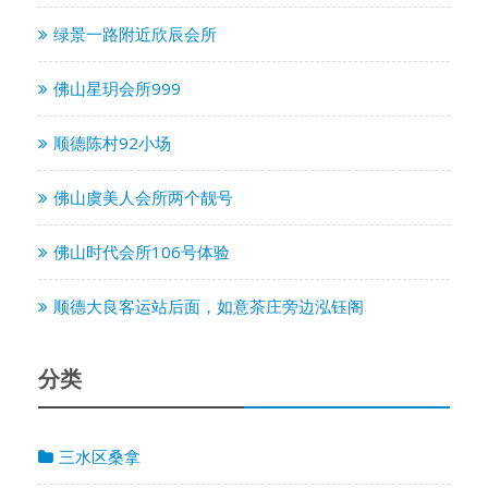
绿景一路附近欣辰会所
佛山星玥会所999
顺德陈村92小场
佛山虞美人会所两个靓号
佛山时代会所106号体验
顺德大良客运站后面，如意茶庄旁边泓钰阁
分类
三水区桑拿