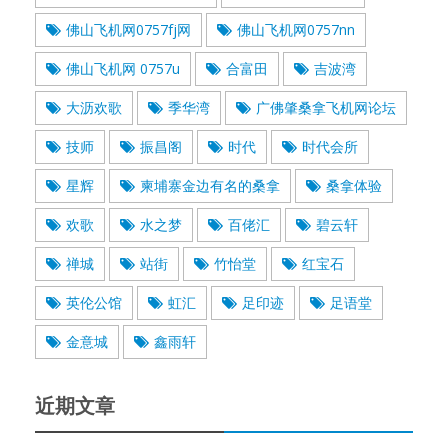
佛山飞机网0757fj网
佛山飞机网0757nn
佛山飞机网 0757u
合富田
吉波湾
大沥欢歌
季华湾
广佛肇桑拿飞机网论坛
技师
振昌阁
时代
时代会所
星辉
柬埔寨金边有名的桑拿
桑拿体验
欢歌
水之梦
百佬汇
碧云轩
禅城
站街
竹怡堂
红宝石
英伦公馆
虹汇
足印迹
足语堂
金意城
鑫雨轩
近期文章