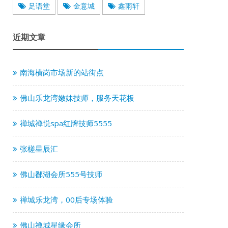
足语堂
金意城
鑫雨轩
近期文章
南海横岗市场新的站街点
佛山乐龙湾嫩妹技师，服务天花板
禅城禅悦spa红牌技师5555
张槎星辰汇
佛山鄱湖会所555号技师
禅城乐龙湾，00后专场体验
佛山禅城星缘会所