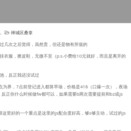
告
,
禅城区桑拿
过几次之后觉得，虽然贵，但还是物有所值的
衣服，擦皮鞋，无微不至（p.s.小费给10元就好，而且是离开的
池，反正我还没试过
点为界，7点前登记进入都算早场，价格是418（口爆一次），夜场
反正你什么时候做fw都可以，如果需要b两次需要提前和bz或js
觉得这里好的一个重点是这里的js配合度好高，够s够主动，试过的js