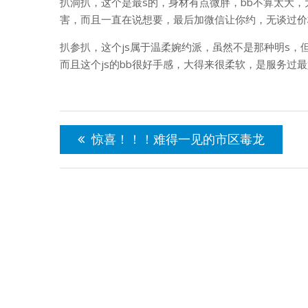
扒洞扒，这个是最s的，身材有点微胖，bb不算太大，大
害，而且一直在说想要，最后加微信让你约，无谈过价
扒参扒，这个js属于温柔婉约派，虽然不是那种明s，但
而且这个js的bb很好手感，大得来很柔软，是服务过
文
章
惊喜！！！难得一见的市区毒龙
导
航