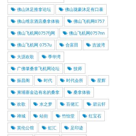
佛山沐足推拿论坛
佛山珑豪沐足有口暴
佛山维京酒店桑拿体验
佛山飞机网0757
佛山飞机网0757fj网
佛山飞机网0757nn
佛山飞机网 0757u
合富田
吉波湾
大沥欢歌
季华湾
广佛肇桑拿飞机网论坛
技师
振昌阁
时代
时代会所
星辉
柬埔寨金边有名的桑拿
桑拿体验
欢歌
水之梦
百佬汇
碧云轩
禅城
站街
竹怡堂
红宝石
英伦公馆
虹汇
足印迹