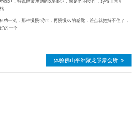
概b+，特点经常用她的b摩擦你，像是ml的动作，sy得非常厉
格
s功一流，那种慢慢t你rt，再慢慢sy的感觉，差点就把持不住了，
最好的一个
体验佛山平洲聚龙景豪会所