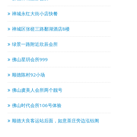
禅城永红大街小店快餐
禅城区张槎三路鄱湖酒店8楼
绿景一路附近欣辰会所
佛山星玥会所999
顺德陈村92小场
佛山虞美人会所两个靓号
佛山时代会所106号体验
顺德大良客运站后面，如意茶庄旁边泓钰阁