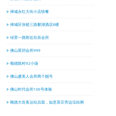
禅城永红大街小店快餐
禅城区张槎三路鄱湖酒店8楼
绿景一路附近欣辰会所
佛山星玥会所999
顺德陈村92小场
佛山虞美人会所两个靓号
佛山时代会所106号体验
顺德大良客运站后面，如意茶庄旁边泓钰阁