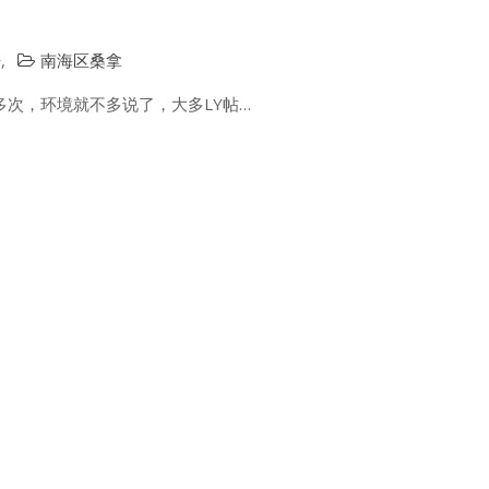
告
,
南海区桑拿
次，环境就不多说了，大多LY帖…