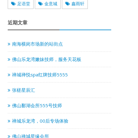
足语堂
金意城
鑫雨轩
近期文章
南海横岗市场新的站街点
佛山乐龙湾嫩妹技师，服务天花板
禅城禅悦spa红牌技师5555
张槎星辰汇
佛山鄱湖会所555号技师
禅城乐龙湾，00后专场体验
佛山禅城星缘会所