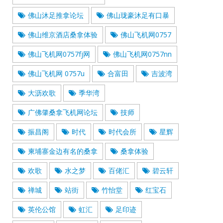
佛山沐足推拿论坛
佛山珑豪沐足有口暴
佛山维京酒店桑拿体验
佛山飞机网0757
佛山飞机网0757fj网
佛山飞机网0757nn
佛山飞机网 0757u
合富田
吉波湾
大沥欢歌
季华湾
广佛肇桑拿飞机网论坛
技师
振昌阁
时代
时代会所
星辉
柬埔寨金边有名的桑拿
桑拿体验
欢歌
水之梦
百佬汇
碧云轩
禅城
站街
竹怡堂
红宝石
英伦公馆
虹汇
足印迹