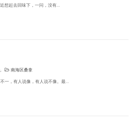
最近想起去回味下，一问，没有…
告
,
南海区桑拿
响不一，有人说像，有人说不像。最…